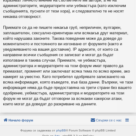
изразяват личното мнение на съответните им автори, а не на
администраторите, модераторите или уебмастъра (като изключим
съобщенията, пуснати от тези хора), и следователно те не носят
никаква отговорност.
Приемате се да не пишете никакъв груб, неприличен, вулгарен,
заплашителен, сексуално-ориентиран или всякакъв друг материал,
който нарушава законите. Такова поведение може да доведе до
моменталното и постоянното ви изгонване от форумите (както и
уведомяването на вашия доставчик). IP адресите, от които са
направени всички съобщения се записват и могат да бъдат
използвани в такива случаи. Приемате, че уебмастъра,
администратора и модераторите на този форум имат правото да
премахват, променят или заключват всяка тема по всяко време, ако
намерят за уместно. Като потребител одобрявате записването на
всяка информация, която въведете, във база данни. Въпреки, че тази
информация няма да бъде предоставяна на трети страни без вашето
одобрение, уебмастъра, администратора и модераторите на този
форум не могат да бъдат отговорни за всякакви хакерски атаки,
които могат да доведат до разкриване на данните.
Начало форум
Свържи се с нас
Форума се задвижва от
phpBB
® Forum Software © phpBB Limited
Style от
Arty
- phpBB 3.3 от MrGaby