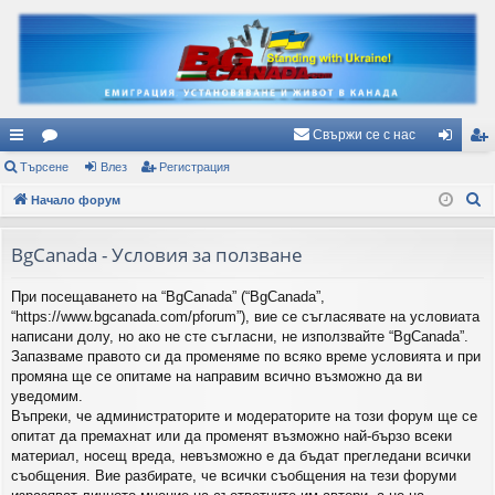
Свържи се с нас
ъ
Търсене
ор
Влез
Регистрация
ле
ег
Т
рз
Начало форум
ум
з
ис
ъ
и
и
тр
р
BgCanada - Условия за ползване
вр
ац
с
При посещаването на “BgCanada” (“BgCanada”,
е
ъз
ия
“https://www.bgcanada.com/pforum”), вие се съгласявате на условиата
н
ки
написани долу, но ако не сте съгласни, не използвайте “BgCanada”.
е
Запазваме правото си да променяме по всяко време условията и при
промяна ще се опитаме на направим всично възможно да ви
уведомим.
Въпреки, че администраторите и модераторите на този форум ще се
опитат да премахнат или да променят възможно най-бързо всеки
материал, носещ вреда, невъзможно е да бъдат прегледани всички
съобщения. Вие разбирате, че всички съобщения на тези форуми