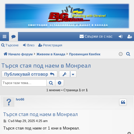
Свържи се с нас
ъ
Търсене
ор
Влез
Регистрация
ле
ег
Т
рз
Начало форум
ум
Живеем в Канада
Провинция Квебек
з
ис
ъ
и
и
тр
Търся стая под наем в Монреал
р
вр
ац
Публикувай отговор
с
е
ъз
ия
Търсене
Разширено търсене
н
ки
1 мнение • Страница
1
от
1
е
Ivo66
Търся стая под наем в Монреал
М
Съб Мар 29, 2025 4:25 am
н
Търся стая под наем от 1 юни в Монреал.
е
н