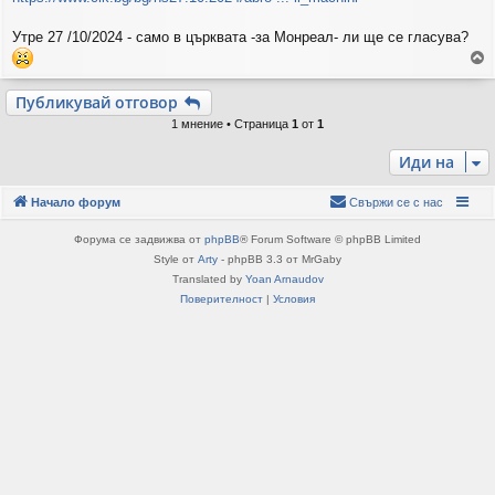
е
н
и
Утре 27 /10/2024 - само в църквата -за Монреал- ли ще се гласува?
е
р
Публикувай отговор
н
1 мнение • Страница
1
от
1
е
т
Иди на
е
с
е
Начало форум
Свържи се с нас
в
н
Форума се задвижва от
phpBB
® Forum Software © phpBB Limited
а
Style от
Arty
- phpBB 3.3 от MrGaby
ч
Translated by
Yoan Arnaudov
а
Поверителност
|
Условия
л
о
т
о