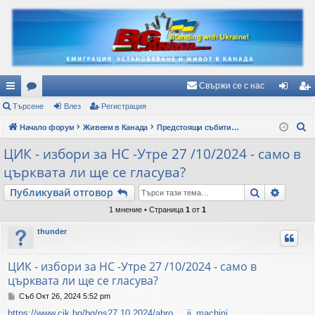
Свържи се с нас
ъ
Търсене
ор
Влез
Регистрация
ле
ег
Т
рз
Начало форум
ум
Живеем в Канада
Предстоящи събития и важни съобщения
з
ис
ъ
и
и
тр
ЦИК - избори за НС -Утре 27 /10/2024 - само в
р
църквата ли ще се гласува?
вр
ац
с
е
Търсене
Разши
Публикувай отговор
ъз
ия
н
1 мнение • Страница
1
от
1
ки
е
thunder
ЦИК - избори за НС -Утре 27 /10/2024 - само в
църквата ли ще се гласува?
М
Съб Окт 26, 2024 5:52 pm
н
https://www.cik.bg/bg/ns27.10.2024/abro ... ii_machini