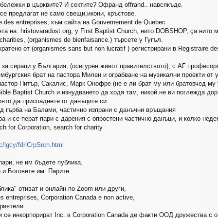
бележки в църквите? И сектите? Офранд offrand.. навсякъде.
 се предлагат не само свещи,икони, кръстове.
e des entreprises, към сайта на Gouvernement de Quebec
та на. hristovaradost.оrg, у First Baptist Church, нито DOBSHOP,.ça нито 
 charities, (organismes de bienfaisance.) търсете у Гугъл.
ратено от (organismes sans but non lucratif ) регистрирани в Registraire d
 за сираци у България, (осигурен живот правителството), с АГ професо
мбургския брат на пастора Милен и ограбване на музикални проекти от у
пастор Питър, Сакалис, Марк Онофре (не е ли брат му или братовчед му 
ible Baptist Church и изнудването да ходя там, никой не ви поглежда дор
оято да приспаднете от данъците си
ад гърба на Балами, частично изпрани с данъчни връщания
 и се перат пари с дарения с опростени частично данъци, и колко недек
h for Corporation, search for charity
c/lgcy/fdrlCrpSrch.html
пари, не им бъдете публика.
 и Боговете им. Парите.
лика" отиват и онлайн по Zoom или други,
s entreprises, Corporation Canada e non active,
риятели.
и се инкорпорират Inc. в Сorporation Canada де факти ООД дружества с о