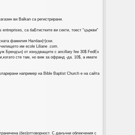
ов
ор
магазин ви Balkan са регистрирани.
и
es entreprises, са баБтистките ви секти, тоест "църкви"
рската фамилия Налбан(т)ски.
чилището им ecole Liliane .com.
уж Брендън) от изнудващите с ancillary fee 30$ FedEx
и,когато сте там, но виж за офранд -да. 10$, а имате
ларирани например на Bible Baptist Church e на сайта
граничена (без)отговорност. С данъчни облекчения с