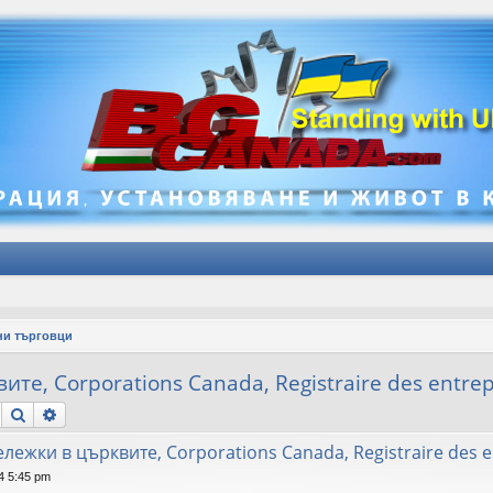
ни търговци
те, Corporations Canada, Registraire des entrep
Търсене
Разширено търсене
ележки в църквите, Corporations Canada, Registraire des e
4 5:45 pm