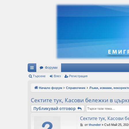
Форуми
ъ
Търсене
Влез
Регистрация
рз
Начало форум
Справочник
Лъжи, измами, некорект
и
Сектите тук, Касови бележки в църкви
вр
Публикувай отговор
ъз
Сектите тук, Касови б
ки
М
от
thunder
»
Съб Май 25, 202
н