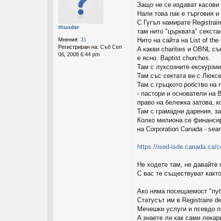
Защо не се издават касови 
е
Нали това пак е търговия и
н
и
С Гугъл намирате Registrair
thunder
е
там нито "църквата" секстан
Мнения:
31
Нито на сайта на List of the
Регистриран на:
Съб Сеп
A какви charities и OBNL сък
06, 2008 6:44 pm
е ясно. Baptist churches.
Там с луксозните екскурзии
Там със сектата ви с Люксе
Там с гръцкото робство на 
- пастори и основатели на B
право на бележка затова, к
Там с грамадни дарения, з
Колко милиона се финансира
на Corporation Canada - searc
https://ised-isde.canada.ca/c
Не ходете там, не давайте 
С вас те съществуват както
Ако няма посещаемост "пуб
Статусът им в Registraire de
Мечешки услуги и псевдо п
A знаете ли как сами лекар