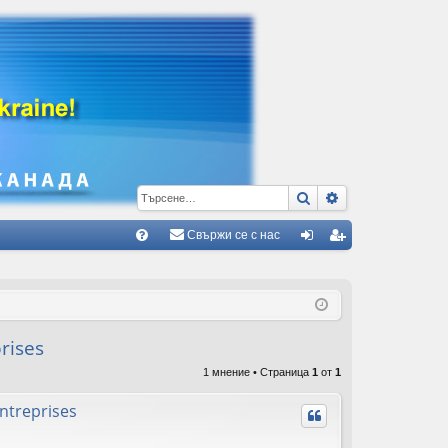
Търсене
Разширено тъ
Свържи се с нас
Б
В
ле
ег
ъ
з
ис
пр
тр
rises
ос
ац
1 мнение • Страница
1
от
1
и/
ия
ntreprises
О
тг