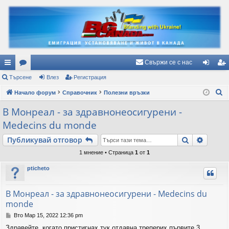
Свържи се с нас
ъ
Търсене
ор
Влез
Регистрация
ле
ег
Т
рз
Начало форум
ум
Справочник
Полезни връзки
з
ис
ъ
и
и
тр
В Монреал - за здравнонеосигурени -
р
Medecins du monde
вр
ац
с
е
Търсене
Разши
Публикувай отговор
ъз
ия
н
1 мнение • Страница
1
от
1
ки
е
pticheto
В Монреал - за здравнонеосигурени - Medecins du
monde
М
Вто Мар 15, 2022 12:36 pm
н
Здравейте, когато пристигнах тук отдавна треперих първите 3