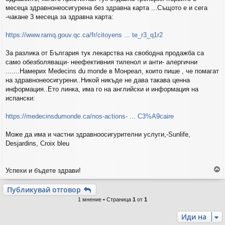
е
месеца здравнонеосигурена без здравна карта ...Същото е и сега
н
и
-чакане 3 месеца за здравна карта:
е
https://www.ramq.gouv.qc.ca/fr/citoyens ... te_r3_q1r2
За разлика от България тук лекарства на свободна продажба са
само обезболяващи- неефективния тиленол и анти- алергични
.......Намерих Medecins du monde в Монреал, които пише , че помагат
на здравнонеосигурени..Никой никъде не дава такава ценна
информация..Ето линка, има го на английски и информация на
испански:
https://medecinsdumonde.ca/nos-actions- ... C3%A9caire
Може да има и частни здравноосигурителни услуги,-Sunlife,
Desjardins, Croix bleu
Успехи и бъдете здрави!
р
Публикувай отговор
н
1 мнение • Страница
1
от
1
е
т
Иди на
е