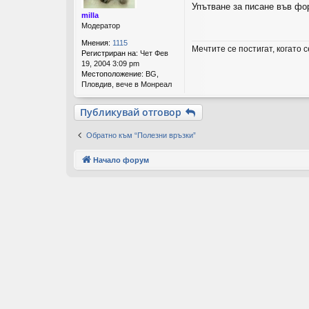
Упътване за писане във ф
е
milla
н
Модератор
и
е
Мнения:
1115
Мечтите се постигат, когато 
Регистриран на:
Чет Фев
19, 2004 3:09 pm
Местоположение:
BG,
Пловдив, вече в Монреал
Публикувай отговор
Обратно към “Полезни връзки”
Начало форум