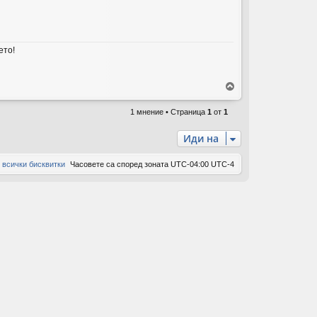
ов
ор
ето!
и
В
ъ
р
1 мнение • Страница
1
от
1
н
е
Иди на
т
е
 всички бисквитки
Часовете са според зоната UTC-04:00 UTC-4
с
е
в
н
а
ч
а
л
о
т
о