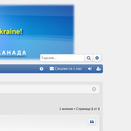
Търсене
Разширено тъ
Свържи се с нас
Б
В
ле
ег
ъ
з
ис
пр
тр
ос
ац
1 мнение • Страница
1
от
1
и/
ия
О
тг