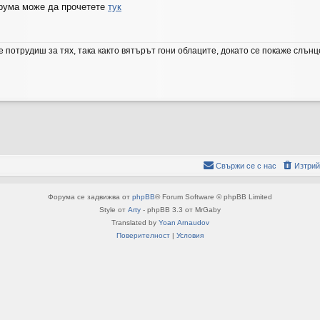
орума може да прочетете
тук
се потрудиш за тях, така както вятърът гони облаците, докато се покаже слънц
Свържи се с нас
Изтрий
Форума се задвижва от
phpBB
® Forum Software © phpBB Limited
Style от
Arty
- phpBB 3.3 от MrGaby
Translated by
Yoan Arnaudov
Поверителност
|
Условия