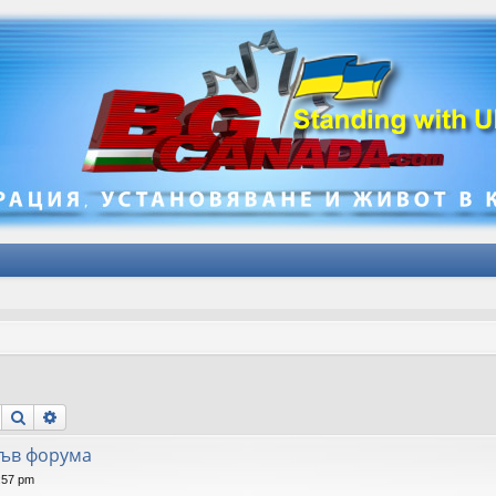
Търсене
Разширено търсене
във форума
:57 pm