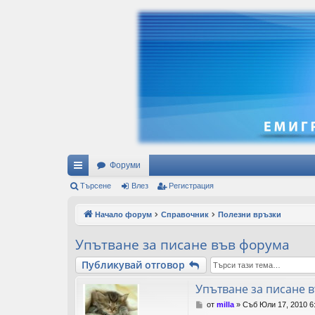
Форуми
ъ
Търсене
Влез
Регистрация
рз
Начало форум
Справочник
Полезни връзки
и
Упътване за писане във форума
вр
Публикувай отговор
ъз
Упътване за писане 
ки
М
от
milla
»
Съб Юли 17, 2010 6
н