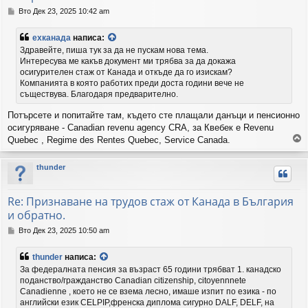
М
Вто Дек 23, 2025 10:42 am
н
е
ехканада
написа:
н
Здравейте, пиша тук за да не пускам нова тема.
и
Интересува ме какъв документ ми трябва за да докажа
е
осигурителен стаж от Канада и откъде да го изискам?
Компанията в която работих преди доста години вече не
съществува. Благодаря предварително.
Потърсете и попитайте там, където сте плащали данъци и пенсионно
осигуряване - Canadian revenu agency CRA, за Квебек е Revenu
Quebec , Regime des Rentes Quebec, Service Canada.
р
thunder
н
е
т
Re: Признаване на трудов стаж от Канада в България
е
и обратно.
с
е
М
Вто Дек 23, 2025 10:50 am
в
н
н
е
thunder
написа:
а
н
За федералната пенсия за възраст 65 години трябват 1. канадско
ч
и
поданство/гражданство Canadian citizenship, citoyennnete
а
е
Canadienne , което не се взема лесно, имаше изпит по езика - по
л
английски език CELPIP,френска диплома сигурно DALF, DELF, на
о