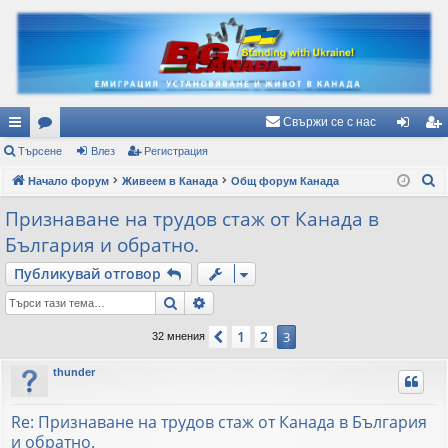
Свържи се с нас
ъ
Търсене
ор
Влез
Регистрация
ле
ег
Т
рз
Начало форум
ум
Живеем в Канада
Общ форум Канада
з
ис
ъ
и
и
тр
Признаване на трудов стаж от Канада в
р
България и обратно.
вр
ац
с
е
Публикувай отговор
ъз
ия
н
Търсене
Разширено търсене
ки
е
1
2
Предишна
3
32 мнения
thunder
Re: Признаване на трудов стаж от Канада в България
и обратно.