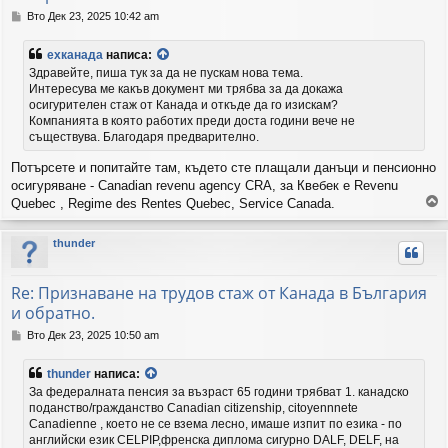
М
Вто Дек 23, 2025 10:42 am
н
е
ехканада
написа:
н
Здравейте, пиша тук за да не пускам нова тема.
и
Интересува ме какъв документ ми трябва за да докажа
е
осигурителен стаж от Канада и откъде да го изискам?
Компанията в която работих преди доста години вече не
съществува. Благодаря предварително.
Потърсете и попитайте там, където сте плащали данъци и пенсионно
осигуряване - Canadian revenu agency CRA, за Квебек е Revenu
Quebec , Regime des Rentes Quebec, Service Canada.
р
thunder
н
е
т
Re: Признаване на трудов стаж от Канада в България
е
и обратно.
с
е
М
Вто Дек 23, 2025 10:50 am
в
н
н
е
thunder
написа:
а
н
За федералната пенсия за възраст 65 години трябват 1. канадско
ч
и
поданство/гражданство Canadian citizenship, citoyennnete
а
е
Canadienne , което не се взема лесно, имаше изпит по езика - по
л
английски език CELPIP,френска диплома сигурно DALF, DELF, на
о