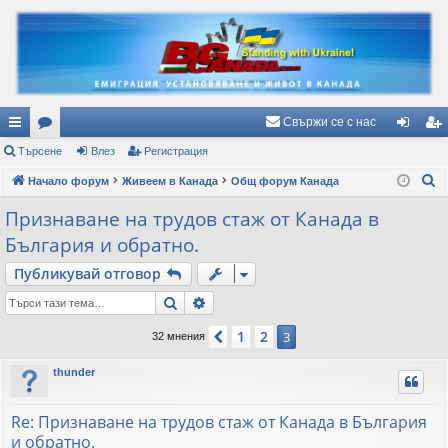
Свържи се с нас
ъ
Търсене
ор
Влез
Регистрация
ле
ег
Т
рз
Начало форум
ум
Живеем в Канада
Общ форум Канада
з
ис
ъ
и
и
тр
Признаване на трудов стаж от Канада в
р
България и обратно.
вр
ац
с
е
Публикувай отговор
ъз
ия
н
Търсене
Разширено търсене
ки
е
1
2
Предишна
3
32 мнения
thunder
Re: Признаване на трудов стаж от Канада в България
и обратно.