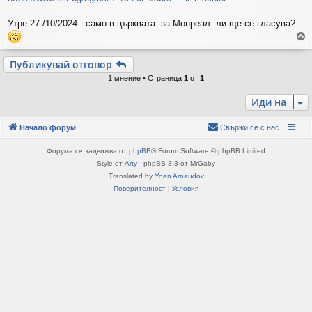
е
н
и
Утре 27 /10/2024 - само в църквата -за Монреал- ли ще се гласува?
е
р
Публикувай отговор
н
1 мнение • Страница
1
от
1
е
т
Иди на
е
с
е
Начало форум
Свържи се с нас
в
н
Форума се задвижва от
phpBB
® Forum Software © phpBB Limited
а
Style от
Arty
- phpBB 3.3 от MrGaby
ч
Translated by
Yoan Arnaudov
а
Поверителност
|
Условия
л
о
т
о