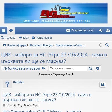
Свържи се с нас
ъ
Търсене
ор
Влез
Регистрация
ле
ег
Т
рз
Начало форум
ум
Живеем в Канада
Предстоящи събития и важни съобщения
з
ис
ъ
и
и
тр
ЦИК - избори за НС -Утре 27 /10/2024 - само в
р
църквата ли ще се гласува?
вр
ац
с
е
Търсене
Разши
Публикувай отговор
ъз
ия
н
1 мнение • Страница
1
от
1
ки
е
thunder
ЦИК - избори за НС -Утре 27 /10/2024 - само в
църквата ли ще се гласува?
М
Съб Окт 26, 2024 5:52 pm
н
https://www.cik.bg/bg/ns27.10.2024/abro ... ii_machini