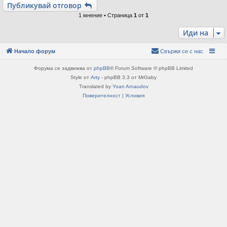
е
р
Публикувай отговор
н
1 мнение • Страница
1
от
1
е
т
Иди на
е
с
е
Начало форум
Свържи се с нас
в
н
Форума се задвижва от
phpBB
® Forum Software © phpBB Limited
а
Style от
Arty
- phpBB 3.3 от MrGaby
ч
Translated by
Yoan Arnaudov
а
Поверителност
|
Условия
л
о
т
о