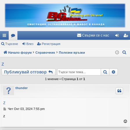
Свържи се с нас
ъ
Търсене
ор
Влез
Регистрация
ле
ег
Т
рз
Начало форум
ум
Справочник
Полезни връзки
з
ис
ъ
и
и
тр
z
р
вр
ац
Търсене
Разши
Публикувай отговор
с
е
ъз
ия
1 мнение • Страница
1
от
1
н
ки
thunder
е
z
М
Чет Окт 03, 2024 7:55 pm
н
z
е
н
и