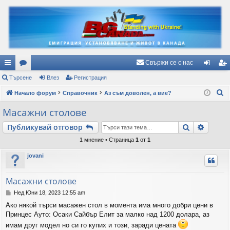
Свържи се с нас
ъ
Търсене
ор
Влез
Регистрация
ле
ег
Т
рз
Начало форум
ум
Справочник
Аз съм доволен, а вие?
з
ис
ъ
и
и
тр
Масажни столове
р
вр
ац
Търсене
Разши
Публикувай отговор
с
е
ъз
ия
1 мнение • Страница
1
от
1
н
ки
jovani
е
Масажни столове
М
Нед Юни 18, 2023 12:55 am
н
Ако някой търси масажен стол в момента има много добри цени в
е
Принцес Ауто: Осаки Сайбър Елит за малко над 1200 долара, аз
н
и
имам друг модел но си го купих и този, заради цената