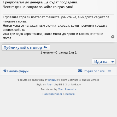
е
Предполагам до ден-два ще бъдат продадени.
Честит ден на бащата за който го празнува!
Глупавите хора си повтарят грешките, умните не, а мъдрите се учат от
чуждите такива.
Някои хора се нагаждат към околната среда, други променят средата
според себе си.
Има три вида хора: такива, които могат да броят и такива, които не
могат...
р
Публикувай отговор
н
1 мнение • Страница
1
от
1
е
т
Иди на
е
с
е
Начало форум
Свържи се с нас
в
н
Форума се задвижва от
phpBB
® Forum Software © phpBB Limited
а
Style от
Arty
- phpBB 3.3 от MrGaby
ч
Translated by
Yoan Arnaudov
а
Поверителност
|
Условия
л
о
т
о