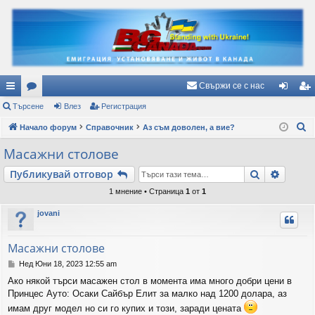
Свържи се с нас
ъ
Търсене
ор
Влез
Регистрация
ле
ег
Т
рз
Начало форум
ум
Справочник
Аз съм доволен, а вие?
з
ис
ъ
и
и
тр
Масажни столове
р
вр
ац
Търсене
Разши
Публикувай отговор
с
е
ъз
ия
1 мнение • Страница
1
от
1
н
ки
jovani
е
Масажни столове
М
Нед Юни 18, 2023 12:55 am
н
Ако някой търси масажен стол в момента има много добри цени в
е
Принцес Ауто: Осаки Сайбър Елит за малко над 1200 долара, аз
н
и
имам друг модел но си го купих и този, заради цената