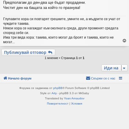
е
Предполагам до ден-два ще бъдат продадени.
Честит ден на бащата за който го празнува!
Глупавите хора си повтарят грешките, умните не, а мъдрите се учат от
чуждите такива.
Някои хора се нагаждат към околната среда, други променят средата
според себе си.
Има три вида хора: такива, които могат да броят и такива, които не
могат...
р
Публикувай отговор
н
1 мнение • Страница
1
от
1
е
т
Иди на
е
с
е
Начало форум
Свържи се с нас
в
н
Форума се задвижва от
phpBB
® Forum Software © phpBB Limited
а
Style от
Arty
- phpBB 3.3 от MrGaby
ч
Translated by
Yoan Arnaudov
а
Поверителност
|
Условия
л
о
т
о