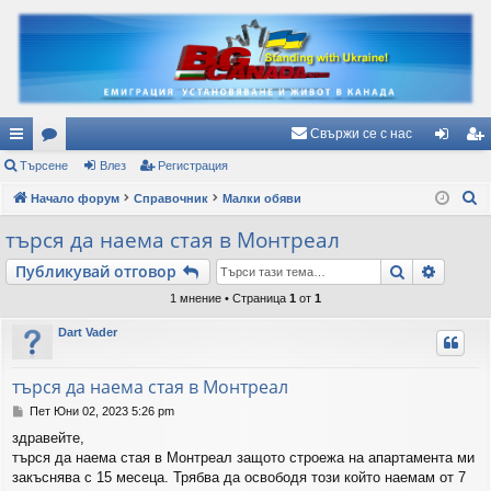
Свържи се с нас
ъ
Търсене
ор
Влез
Регистрация
ле
ег
Т
рз
Начало форум
ум
Справочник
Малки обяви
з
ис
ъ
и
и
тр
търся да наема стая в Монтреал
р
вр
ац
Търсене
Разши
Публикувай отговор
с
е
ъз
ия
1 мнение • Страница
1
от
1
н
ки
Dart Vader
е
търся да наема стая в Монтреал
М
Пет Юни 02, 2023 5:26 pm
н
здравейте,
е
търся да наема стая в Монтреал защото строежа на апартамента ми
н
и
закъснява с 15 месеца. Трябва да освободя този който наемам от 7