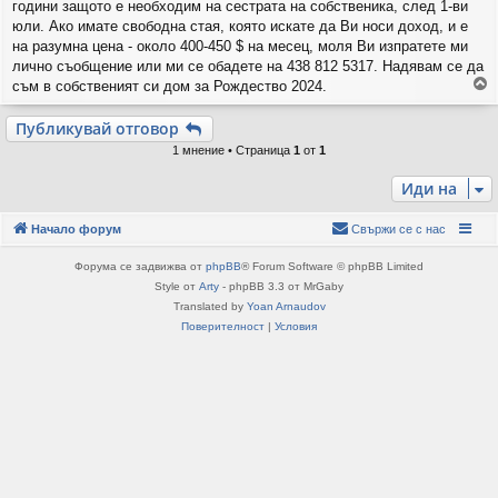
е
години защото е необходим на сестрата на собственика, след 1-ви
юли. Ако имате свободна стая, която искате да Ви носи доход, и е
на разумна цена - около 400-450 $ на месец, моля Ви изпратете ми
лично съобщение или ми се обадете на 438 812 5317. Надявам се да
съм в собственият си дом за Рождество 2024.
р
Публикувай отговор
н
1 мнение • Страница
1
от
1
е
т
Иди на
е
с
е
Начало форум
Свържи се с нас
в
н
Форума се задвижва от
phpBB
® Forum Software © phpBB Limited
а
Style от
Arty
- phpBB 3.3 от MrGaby
ч
Translated by
Yoan Arnaudov
а
Поверителност
|
Условия
л
о
т
о