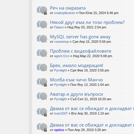
Реч на омразата
от
snakeplissken
»
Пон Юли 15, 2024 6:46 pm
Някой друг има ли този проблем?
от
Павел
»
Нед Яну 03, 2021 2:54 pm
MySQL server has gone away
от
roumensp
»
Сря Апр 15, 2020 5:56 pm
Проблем с видеофайловете
от
agent Ozo
»
Нед Мар 22, 2020 5:08 pm
Брех, имало модерация!
от
Pyrelight
»
Сря Фев 19, 2020 3:55 pm
Молба към чичо Манчо
от
Pyrelight
»
Пон Яну 13, 2020 1:04 am
Aватар и други въпроси
от
Pyrelight
»
Съб Сеп 21, 2019 10:20 am
Двама от вас се обиждат и докладват 
от
Ivan1007
»
Вто Апр 30, 2019 1:19 am
Двама от вас се обиждат и докладват
от
optics
»
Пон Апр 29, 2019 3:28 am