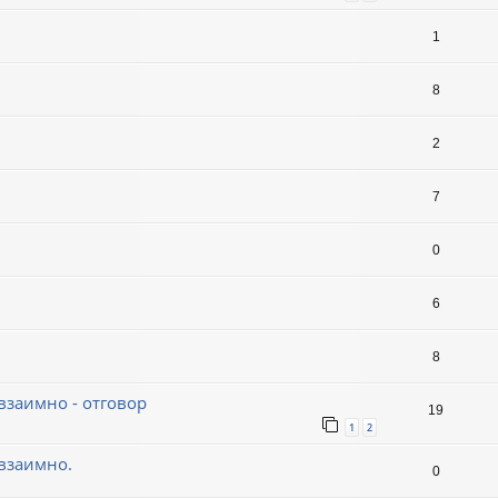
1
8
2
7
0
6
8
взаимно - отговор
19
1
2
 взаимно.
0