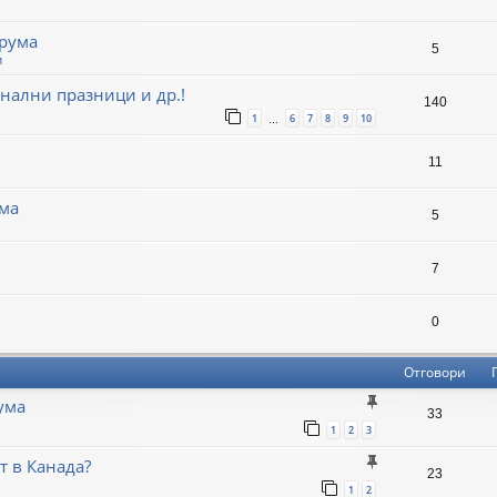
рума
5
и
нални празници и др.!
140
1
6
7
8
9
10
…
11
ма
5
7
0
Отговори
ума
33
1
2
3
т в Канада?
23
1
2