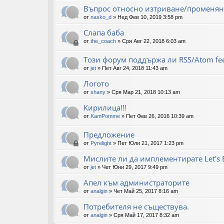
Въпрос относно изтриване/променян
от
nasko_d
»
Нед Фев 10, 2019 3:58 pm
Слапа баба
от
the_coach
»
Сря Авг 22, 2018 6:03 am
Този форум поддържа ли RSS/Atom fe
от
jet
»
Пет Авг 24, 2018 11:43 am
Логото
от
shany
»
Сря Мар 21, 2018 10:13 am
Кирилица!!!
от
KamPomme
»
Пет Фев 26, 2016 10:39 am
Предложение
от
Pyrelight
»
Пет Юли 21, 2017 1:23 pm
Мислите ли да имплементирате Let's E
от
jet
»
Чет Юни 29, 2017 9:49 pm
Апел към администраторите
от
analgin
»
Чет Май 25, 2017 8:16 am
Потребителя не съществува.
от
analgin
»
Сря Май 17, 2017 8:32 am