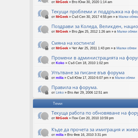
от
MrGeek
»
Вто Юни 30, 2020 1:14 am
Текущи проблеми и поддръжка на фо
от
MrGeek
»
Съб Сеп 30, 2017 4:55 pm
» в
Малки обяв
Поздрави за Коледа, Великден, нацио
от
MrGeek
»
Вто Дек 25, 2012 1:26 am
» в
Малки обяви
Смяна на хостинга!
от
MrGeek
»
Чет Авг 25, 2011 1:43 pm
» в
Малки обяви
Промени в администрацията на фору
от
Koko
»
Съб Сеп 18, 2010 1:02 pm
Упътване за писане във форума
от
milla
»
Съб Юли 17, 2010 6:07 pm
» в
Малки обяви
Правила на форума.
от
Linko
»
Вто Авг 29, 2006 12:51 am
Теми
Текуща работа по обновяване на фор
от
MrGeek
»
Пон Сеп 20, 2010 10:59 pm
Къде да прочета за имиграция и живо
от
milla
»
Вто Фев 16, 2010 3:31 pm