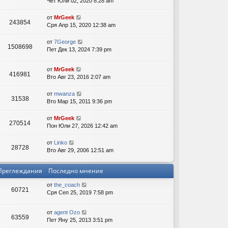
Чет Юли 02, 2020 8:28 am
ов
от
MrGeek
243854
Сря Апр 15, 2020 12:38 am
ор
от
7George
и
1508698
Пет Дек 13, 2024 7:39 pm
от
MrGeek
416981
Вто Авг 23, 2016 2:07 am
от
mwanza
31538
Вто Мар 15, 2011 9:36 pm
от
MrGeek
270514
Пон Юли 27, 2026 12:42 am
от
Linko
28728
Вто Авг 29, 2006 12:51 am
Преглеждания
Последно мнение
от
the_coach
60721
Сря Сеп 25, 2019 7:58 pm
от
agent Ozo
63559
Пет Яну 25, 2013 3:51 pm