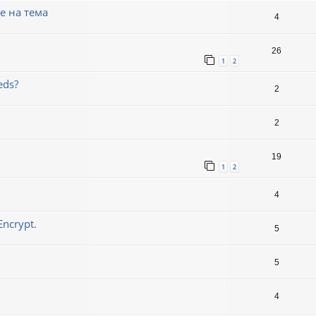
е на тема
4
26
1
2
eds?
2
2
19
1
2
4
ncrypt.
5
5
4