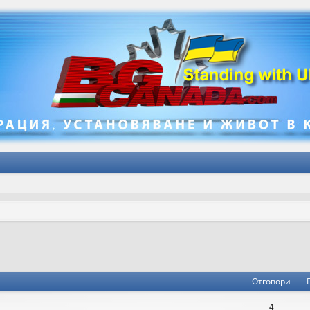
не
зширено търсене
Отговори
4