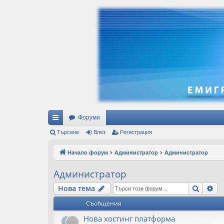
Форуми
ъ
Търсене
Влез
Регистрация
рз
Начало форум
Администратор
Администратор
и
Администратор
вр
Търсе
Ра
Нова тема
ъз
Съобщения
ки
Нова хостинг платформа