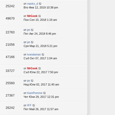
от
nasko_d
25242
Вто Фев 12, 2019 10:38 pm
от
MrGeek
49670
Пон Сеп 10, 2018 1:19 am
от
jet
22783
Пет Авг 24, 2018 8:46 pm
от
jet
21056
Сря Мар 21, 2018 5:21 pm
от
ivandaman
47166
Съб Окт 07, 2017 1:04 am
от
MrGeek
33727
Съб Юли 22, 2017 7:50 pm
от
jet
25560
Нед Юли 02, 2017 11:40 am
от
KamPomme
27367
Чет Юни 29, 2017 12:31 pm
от
IFF
26242
Пет Май 26, 2017 11:57 am