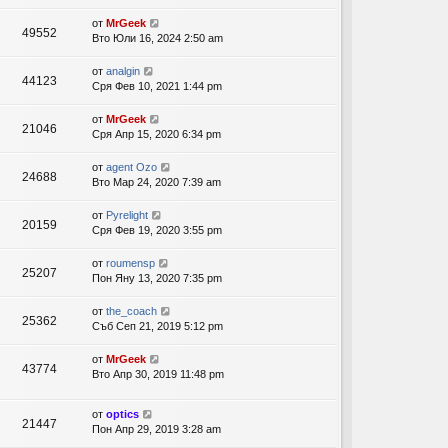
от
MrGeek
49552
Вто Юли 16, 2024 2:50 am
от
analgin
44123
Сря Фев 10, 2021 1:44 pm
от
MrGeek
21046
Сря Апр 15, 2020 6:34 pm
от
agent Ozo
24688
Вто Мар 24, 2020 7:39 am
от
Pyrelight
20159
Сря Фев 19, 2020 3:55 pm
от
roumensp
25207
Пон Яну 13, 2020 7:35 pm
от
the_coach
25362
Съб Сеп 21, 2019 5:12 pm
от
MrGeek
43774
Вто Апр 30, 2019 11:48 pm
от
optics
21447
Пон Апр 29, 2019 3:28 am