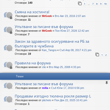
Отговори:
140
1
7
8
9
10
…
Смяна на хостинга!
Последно мнение от
MrGeek
«
Вто Авг 23, 2016 2:07 am
Отговори:
11
Упътване за писане във форума
Последно мнение от
MrGeek
«
Пон Юли 27, 2026 12:42 am
Отговори:
7
Закон за здравното осигуряване на РБ за
българите в чужбина
Последно мнение от
Kan_Tangra
«
Съб Апр 08, 2017 4:21 pm
Отговори:
19
1
2
Правила на форума
Последно мнение от
clio
«
Вто Мар 25, 2008 4:33 pm
Теми
Упътване за писане във форума
Последно мнение от
milla
«
Съб Юли 17, 2010 6:56 pm
Продавам изгодно тюлена рокля размер L
Последно мнение от
pticheto
«
Пон Дек 22, 2025 10:41 pm
Отговори:
1