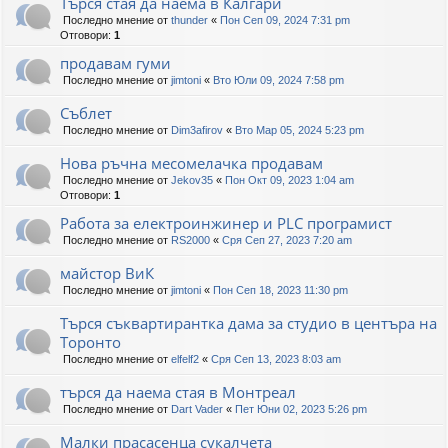
Търся стая да наема в Калгари
Последно мнение от
thunder
«
Пон Сеп 09, 2024 7:31 pm
Отговори:
1
продавам гуми
Последно мнение от
jimtoni
«
Вто Юли 09, 2024 7:58 pm
Съблет
Последно мнение от
Dim3afirov
«
Вто Мар 05, 2024 5:23 pm
Нова ръчна месомелачка продавам
Последно мнение от
Jekov35
«
Пон Окт 09, 2023 1:04 am
Отговори:
1
Работа за електроинжинер и PLC програмист
Последно мнение от
RS2000
«
Сря Сеп 27, 2023 7:20 am
майстор ВиК
Последно мнение от
jimtoni
«
Пон Сеп 18, 2023 11:30 pm
Търся съквартирантка дама за студио в центъра на
Торонто
Последно мнение от
elfelf2
«
Сря Сеп 13, 2023 8:03 am
търся да наема стая в Монтреал
Последно мнение от
Dart Vader
«
Пет Юни 02, 2023 5:26 pm
Малки прасасенца сукалчета