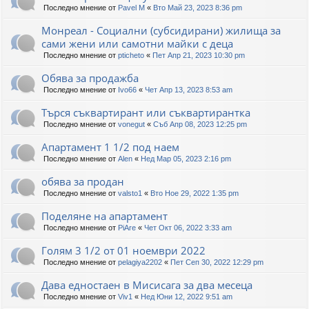
Последно мнение от
Pavel M
«
Вто Май 23, 2023 8:36 pm
Монреал - Социални (субсидирани) жилища за
сами жени или самотни майки с деца
Последно мнение от
pticheto
«
Пет Апр 21, 2023 10:30 pm
Обява за продажба
Последно мнение от
Ivo66
«
Чет Апр 13, 2023 8:53 am
Търся съквартирант или съквартирантка
Последно мнение от
vonegut
«
Съб Апр 08, 2023 12:25 pm
Апартамент 1 1/2 под наем
Последно мнение от
Alen
«
Нед Мар 05, 2023 2:16 pm
обява за продан
Последно мнение от
valsto1
«
Вто Ное 29, 2022 1:35 pm
Поделяне на апартамент
Последно мнение от
PiAre
«
Чет Окт 06, 2022 3:33 am
Голям 3 1/2 от 01 ноември 2022
Последно мнение от
pelagiya2202
«
Пет Сеп 30, 2022 12:29 pm
Дава едностаен в Мисисага за два месеца
Последно мнение от
Viv1
«
Нед Юни 12, 2022 9:51 am