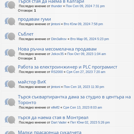
Търся стая да наема в Калгари
Последно мнение от
thunder
«
Пон Сеп 09, 2024 7:31 pm
Отговори:
1
продавам гуми
Последно мнение от
jimtoni
«
Вто Юли 09, 2024 7:58 pm
Съблет
Последно мнение от
Dim3afirov
«
Вто Мар 05, 2024 5:23 pm
Нова ръчна месомелачка продавам
Последно мнение от
Jekov35
«
Пон Окт 09, 2023 1:04 am
Отговори:
1
Работа за електроинжинер и PLC програмист
Последно мнение от
RS2000
«
Сря Сеп 27, 2023 7:20 am
майстор ВиК
Последно мнение от
jimtoni
«
Пон Сеп 18, 2023 11:30 pm
Търся съквартирантка дама за студио в центъра на
Торонто
Последно мнение от
elfelf2
«
Сря Сеп 13, 2023 8:03 am
търся да наема стая в Монтреал
Последно мнение от
Dart Vader
«
Пет Юни 02, 2023 5:26 pm
Малки прасасенца сукалчета