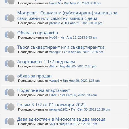
Последно мнение от
Pavel M
«
Вто Май 23, 2023 8:36 pm
Монреал - Социални (субсидирани) жилища за
сами жени или самотни майки с деца
Последно мнение от
pticheto
«
Пет Апр 21, 2023 10:30 pm
Обява за продажба
Последно мнение от
Ivo66
«
Чет Апр 13, 2023 8:53 am
Търся съквартирант или съквартирантка
Последно мнение от
vonegut
«
Съб Апр 08, 2023 12:25 pm
Апартамент 1 1/2 под наем
Последно мнение от
Alen
«
Нед Мар 05, 2023 2:16 pm
обява за продан
Последно мнение от
valsto1
«
Вто Ное 29, 2022 1:35 pm
Поделяне на апартамент
Последно мнение от
PiAre
«
Чет Окт 06, 2022 3:33 am
Голям 3 1/2 от 01 ноември 2022
Последно мнение от
pelagiya2202
«
Пет Сеп 30, 2022 12:29 pm
Дава едностаен в Мисисага за два месеца
Последно мнение от
Viv1
«
Нед Юни 12, 2022 9:51 am