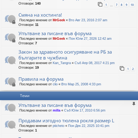
Отговори:
140
1
7
8
9
10
…
Смяна на хостинга!
Последно мнение от
MrGeek
«
Вто Авг 23, 2016 2:07 am
Отговори:
11
Упътване за писане във форума
Последно мнение от
MrGeek
«
Пон Юли 27, 2026 12:42 am
Отговори:
7
Закон за здравното осигуряване на РБ за
българите в чужбина
Последно мнение от
Kan_Tangra
«
Съб Апр 08, 2017 4:21 pm
Отговори:
19
1
2
Правила на форума
Последно мнение от
clio
«
Вто Мар 25, 2008 4:33 pm
Теми
Упътване за писане във форума
Последно мнение от
milla
«
Съб Юли 17, 2010 6:56 pm
Продавам изгодно тюлена рокля размер L
Последно мнение от
pticheto
«
Пон Дек 22, 2025 10:41 pm
Отговори:
1