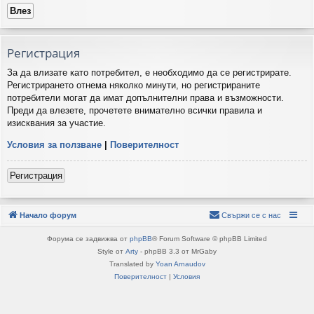
Регистрация
За да влизате като потребител, е необходимо да се регистрирате.
Регистрирането отнема няколко минути, но регистрираните
потребители могат да имат допълнителни права и възможности.
Преди да влезете, прочетете внимателно всички правила и
изисквания за участие.
Условия за ползване
|
Поверителност
Регистрация
Начало форум
Свържи се с нас
Форума се задвижва от
phpBB
® Forum Software © phpBB Limited
Style от
Arty
- phpBB 3.3 от MrGaby
Translated by
Yoan Arnaudov
Поверителност
|
Условия