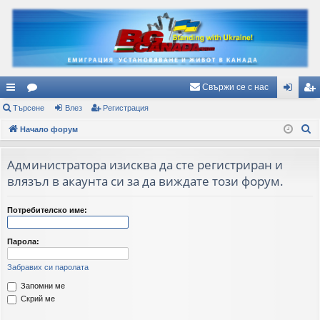
Свържи се с нас
ъ
Търсене
ор
Влез
Регистрация
ле
ег
Т
рз
Начало форум
ум
з
ис
ъ
и
и
тр
р
Администратора изисква да сте регистриран и
вр
ац
с
влязъл в акаунта си за да виждате този форум.
е
ъз
ия
н
Потребителско име:
ки
е
Парола:
Забравих си паролата
Запомни ме
Скрий ме