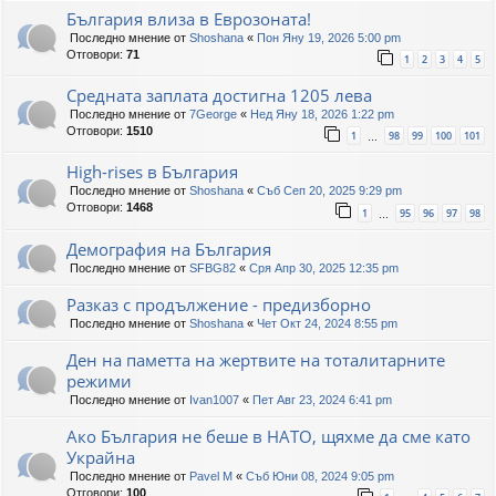
България влиза в Еврозоната!
Последно мнение от
Shoshana
«
Пон Яну 19, 2026 5:00 pm
Отговори:
71
1
2
3
4
5
Средната заплата достигна 1205 лева
Последно мнение от
7George
«
Нед Яну 18, 2026 1:22 pm
Отговори:
1510
1
98
99
100
101
…
High-rises в България
Последно мнение от
Shoshana
«
Съб Сеп 20, 2025 9:29 pm
Отговори:
1468
1
95
96
97
98
…
Демография на България
Последно мнение от
SFBG82
«
Сря Апр 30, 2025 12:35 pm
Разказ с продължение - предизборно
Последно мнение от
Shoshana
«
Чет Окт 24, 2024 8:55 pm
Ден на паметта на жертвите на тоталитарните
режими
Последно мнение от
Ivan1007
«
Пет Авг 23, 2024 6:41 pm
Ако България не беше в НАТО, щяхме да сме като
Украйна
Последно мнение от
Pavel M
«
Съб Юни 08, 2024 9:05 pm
Отговори:
100