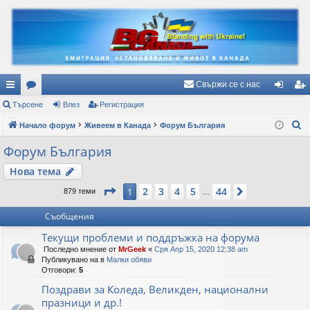
Свържи се с нас
ъ
Търсене
ор
Влез
Регистрация
ле
ег
Т
рз
Начало форум
ум
Живеем в Канада
Форум България
з
ис
ъ
и
и
тр
Форум България
р
вр
ац
Нова тема
с
е
ъз
ия
Страница
1
от
44
2
3
4
5
44
1
Следваща
879 теми
…
н
ки
Съобщения
е
Текущи проблеми и поддръжка на форума
Последно мнение от
MrGeek
«
Сря Апр 15, 2020 12:38 am
Публикувано на в
Малки обяви
Отговори:
5
Поздрави за Коледа, Великден, национални
празници и др.!