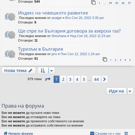
Отговори:
544
1
34
35
36
37
…
Индекс на човешкото развитие
Последно мнение от
analgin
«
Вто Сеп 20, 2022 3:35 pm
Отговори:
9
Ще спре ли България договора за азерски газ?
Последно мнение от
Shoshana
«
Нед Сеп 18, 2022 11:23 am
Отговори:
11
Туризъм в България
Последно мнение от
joro
«
Пон Сеп 12, 2022 1:18 am
Отговори:
61
1
2
3
4
5
Нова тема
Страница
1
от
44
2
3
4
5
44
1
Следваща
879 теми
…
Иди на
Права на форума
Вие
не можете
да пускате нови теми
Вие
не можете
да отговаряте на теми
Вие
не можете
да променяте собственото си мнение
Вие
не можете
да изтривате собствените си мнения
Начало форум
Свържи се с нас