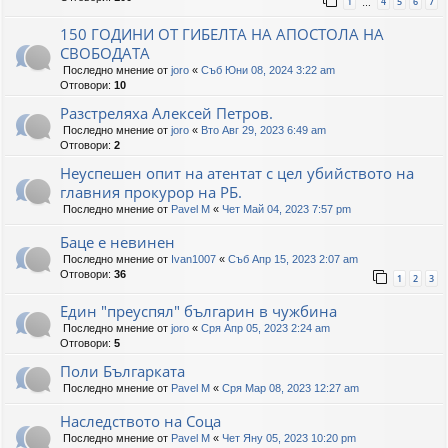
1
4
5
6
7
…
150 ГОДИНИ ОТ ГИБЕЛТА НА АПОСТОЛА НА
СВОБОДАТА
Последно мнение от
joro
«
Съб Юни 08, 2024 3:22 am
Отговори:
10
Разстреляха Алексей Петров.
Последно мнение от
joro
«
Вто Авг 29, 2023 6:49 am
Отговори:
2
Неуспешен опит на атентат с цел убийството на
главния прокурор на РБ.
Последно мнение от
Pavel M
«
Чет Май 04, 2023 7:57 pm
Баце е невинен
Последно мнение от
Ivan1007
«
Съб Апр 15, 2023 2:07 am
Отговори:
36
1
2
3
Един "преуспял" българин в чужбина
Последно мнение от
joro
«
Сря Апр 05, 2023 2:24 am
Отговори:
5
Поли Българката
Последно мнение от
Pavel M
«
Сря Мар 08, 2023 12:27 am
Наследството на Соца
Последно мнение от
Pavel M
«
Чет Яну 05, 2023 10:20 pm