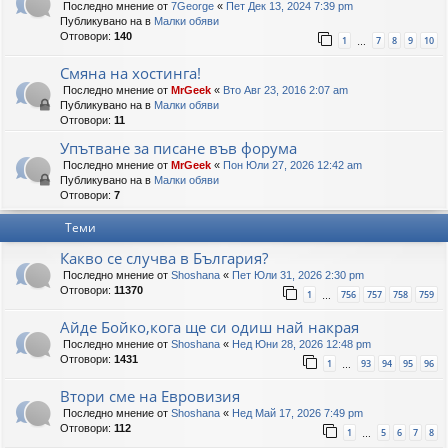
Последно мнение от
7George
«
Пет Дек 13, 2024 7:39 pm
Публикувано на в
Малки обяви
Отговори:
140
1
7
8
9
10
…
Смяна на хостинга!
Последно мнение от
MrGeek
«
Вто Авг 23, 2016 2:07 am
Публикувано на в
Малки обяви
Отговори:
11
Упътване за писане във форума
Последно мнение от
MrGeek
«
Пон Юли 27, 2026 12:42 am
Публикувано на в
Малки обяви
Отговори:
7
Теми
Какво се случва в България?
Последно мнение от
Shoshana
«
Пет Юли 31, 2026 2:30 pm
Отговори:
11370
1
756
757
758
759
…
Айде Бойко,кога ще си одиш най накрая
Последно мнение от
Shoshana
«
Нед Юни 28, 2026 12:48 pm
Отговори:
1431
1
93
94
95
96
…
Втори сме на Евровизия
Последно мнение от
Shoshana
«
Нед Май 17, 2026 7:49 pm
Отговори:
112
1
5
6
7
8
…