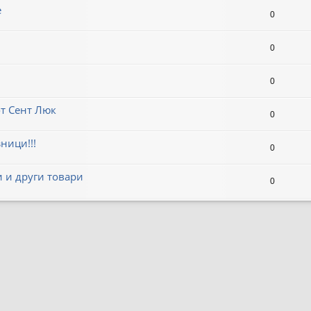
е
0
0
0
от Сент Люк
0
ници!!!
0
 и други товари
0