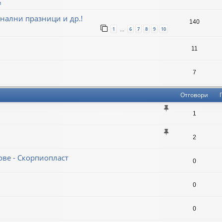
и
нални празници и др.!
140
1
6
7
8
9
10
…
11
7
Отговори
1
2
ве - Скорпиопласт
0
0
0