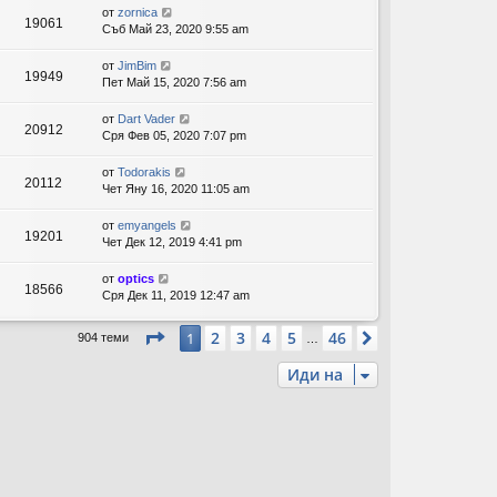
от
zornica
19061
Съб Май 23, 2020 9:55 am
от
JimBim
19949
Пет Май 15, 2020 7:56 am
от
Dart Vader
20912
Сря Фев 05, 2020 7:07 pm
от
Todorakis
20112
Чет Яну 16, 2020 11:05 am
от
emyangels
19201
Чет Дек 12, 2019 4:41 pm
от
optics
18566
Сря Дек 11, 2019 12:47 am
Страница
1
от
46
2
3
4
5
46
1
Следваща
904 теми
…
Иди на