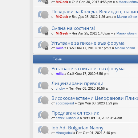
от
MrGeek
»
Съб Сеп 30, 2017 4:55 pm
» в
Малки обяв
Поздрави за Коледа, Великден, нацио
от
MrGeek
»
Вто Дек 25, 2012 1:26 am
» в
Малки обяви
Смяна на хостинга!
от
MrGeek
»
Чет Авг 25, 2011 1:43 pm
» в
Малки обяви
Упътване за писане във форума
от
milla
»
Съб Юли 17, 2010 6:07 pm
» в
Малки обяви
Теми
Упътване за писане във форума
от
milla
»
Съб Юли 17, 2010 6:56 pm
Лицензирани преводи
от
choky
»
Пет Фев 05, 2010 10:56 am
Висококачествени Целофанови Плико
от
scorpioplast
»
Сря Фев 08, 2023 1:29 pm
Предлагам ел техник
от
елтехникварна
»
Чет Окт 13, 2022 3:54 am
Job Ad- Bulgarian Nanny
от
Hireuglobal
»
Пет Окт 01, 2021 3:40 pm