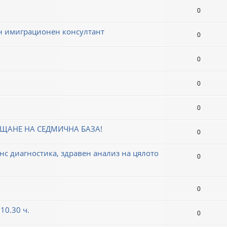
0
н имиграционен консултант
0
0
0
0
АЩАНЕ НА СЕДМИЧНА БАЗА!
0
 диагностика, здравен анализ на цялото
0
0
10.30 ч.
0