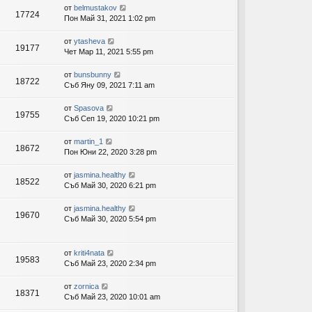
от
belmustakov
17724
Пон Май 31, 2021 1:02 pm
от
ytasheva
19177
Чет Мар 11, 2021 5:55 pm
от
bunsbunny
18722
Съб Яну 09, 2021 7:11 am
от
Spasova
19755
Съб Сеп 19, 2020 10:21 pm
от
martin_1
18672
Пон Юни 22, 2020 3:28 pm
от
jasmina.healthy
18522
Съб Май 30, 2020 6:21 pm
от
jasmina.healthy
19670
Съб Май 30, 2020 5:54 pm
от
kriti4nata
19583
Съб Май 23, 2020 2:34 pm
от
zornica
18371
Съб Май 23, 2020 10:01 am