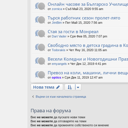
Онлайн часове за Българско Училищ
от
zornica
»
Съб Май 23, 2020 9:55 am
Търся работник сезон пролет-лято
от
JimBim
»
Пет Май 15, 2020 7:56 am
Стая за гости в Монреал
от
Dart Vader
»
Сря Фев 05, 2020 7:07 pm
Свободно място в детска градина в К
от
Todorakis
»
Чет Яну 16, 2020 11:05 am
Весели Коледни и Новогодишни Праз
от
emyangels
»
Чет Дек 12, 2019 4:41 pm
Превоз на коли, машини, лични вещи
от
optics
»
Сря Дек 11, 2019 12:47 am
Нова тема
Върни се към началната страница
Права на форума
Вие
не можете
да пускате нови теми
Вие
не можете
да отговаряте на теми
Вие
не можете
да променяте собственото си мнение