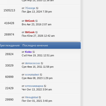
Сря Апр 15, 2020 12:38 am
ов
от
7George
1505213
Пет Дек 13, 2024 7:39 pm
ор
и
от
MrGeek
416428
Вто Авг 23, 2016 2:07 am
от
MrGeek
269974
Пон Юли 27, 2026 12:42 am
Преглеждания
Последно мнение
от
Koko
26924
Съб Ное 19, 2011 12:51 pm
от
demococcus
33029
Сря Фев 16, 2011 11:58 pm
от
scorpioplast
60999
Сря Фев 08, 2023 1:29 pm
от
елтехникварна
22429
Чет Окт 13, 2022 3:54 am
от
Hireuglobal
29990
Пет Окт 01, 2021 3:40 pm