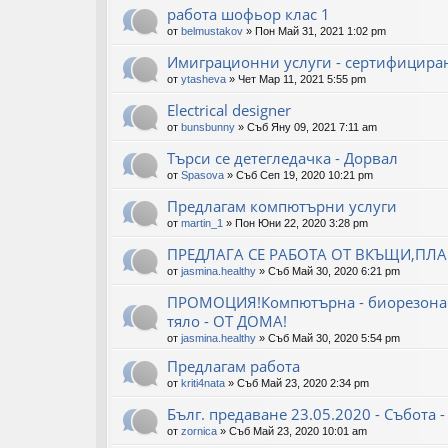
работа шофьор клас 1
от
belmustakov
»
Пон Май 31, 2021 1:02 pm
Имиграционни услуги - сертифицира
от
ytasheva
»
Чет Мар 11, 2021 5:55 pm
Еlectrical designer
от
bunsbunny
»
Съб Яну 09, 2021 7:11 am
Търси се детегледачка - Дорвал
от
Spasova
»
Съб Сеп 19, 2020 10:21 pm
Предлагам компютърни услуги
от
martin_1
»
Пон Юни 22, 2020 3:28 pm
ПРЕДЛАГА СЕ РАБОТА ОТ ВКЪЩИ,ПЛ
от
jasmina.healthy
»
Съб Май 30, 2020 6:21 pm
ПРОМОЦИЯ!Компютърна - биорезонанс
тяло - ОТ ДОМА!
от
jasmina.healthy
»
Съб Май 30, 2020 5:54 pm
Предлагам работа
от
kriti4nata
»
Съб Май 23, 2020 2:34 pm
Бълг. предаване 23.05.2020 - Събота - 
от
zornica
»
Съб Май 23, 2020 10:01 am