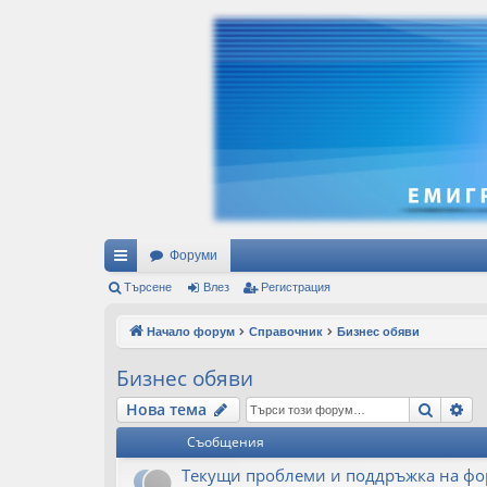
Форуми
ъ
Търсене
Влез
Регистрация
рз
Начало форум
Справочник
Бизнес обяви
и
Бизнес обяви
вр
Търсе
Ра
Нова тема
ъз
Съобщения
ки
Текущи проблеми и поддръжка на фо