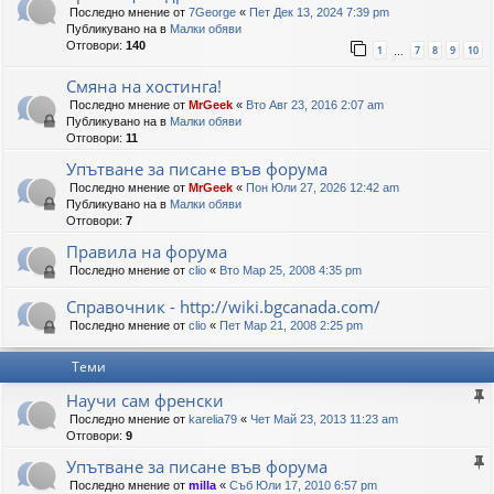
Последно мнение от
7George
«
Пет Дек 13, 2024 7:39 pm
Публикувано на в
Малки обяви
Отговори:
140
1
7
8
9
10
…
Смяна на хостинга!
Последно мнение от
MrGeek
«
Вто Авг 23, 2016 2:07 am
Публикувано на в
Малки обяви
Отговори:
11
Упътване за писане във форума
Последно мнение от
MrGeek
«
Пон Юли 27, 2026 12:42 am
Публикувано на в
Малки обяви
Отговори:
7
Правила на форума
Последно мнение от
clio
«
Вто Мар 25, 2008 4:35 pm
Справочник - http://wiki.bgcanada.com/
Последно мнение от
clio
«
Пет Мар 21, 2008 2:25 pm
Теми
Научи сам френски
Последно мнение от
karelia79
«
Чет Май 23, 2013 11:23 am
Отговори:
9
Упътване за писане във форума
Последно мнение от
milla
«
Съб Юли 17, 2010 6:57 pm