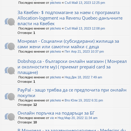
Последно мнение от
pticheto
«
Съб Май 13, 2023 12:25 pm
За Квебек- $ подпомагане за наем с програмата
Allocation-logement на Revenu Quebec-данъчните
власти на Квебек
Последно мнение от
pticheto
«
Съб Май 13, 2023 12:08 pm
Отговори:
1
Монреал - Социални (субсидирани) жилища за
сами жени или самотни майки с деца
Последно мнение от
pticheto
«
Пет Апр 21, 2023 10:37 pm
Dobshop.ca - български онлайн магазин ( Монреал
и околностите му) ( приемат prepaid card за
плащане)
Последно мнение от
pticheto
«
Нед Дек 18, 2022 7:49 am
Отговори:
1
PayPal - защо трябва да се предпочита при онлайн
покупки
Последно мнение от
pticheto
«
Вто Юли 19, 2022 6:31 pm
Отговори:
12
Онлайн поръчка на подаръци за БГ
Последно мнение от
vio
«
Нед Мар 20, 2022 11:34 am
Отговори:
10
В Монреал - за здравнонеосигурени - Medecins du