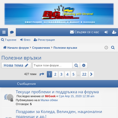
Свържи се с нас
ъ
Търсене
ор
Влез
Регистрация
ле
ег
Т
рз
Начало форум
ум
Справочник
Полезни връзки
з
ис
ъ
и
и
тр
Полезни връзки
р
вр
ац
Търсене
Разширено търс
Нова тема
с
е
ъз
ия
Страница
1
от
22
2
3
4
5
22
1
Следваща
427 теми
…
н
ки
е
Съобщения
Текущи проблеми и поддръжка на форума
Последно мнение от
MrGeek
«
Сря Апр 15, 2020 12:38 am
Публикувано на в
Малки обяви
Отговори:
5
Поздрави за Коледа, Великден, национални
празници и др.!