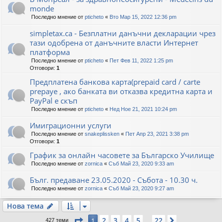
monde
Последно мнение от
pticheto
«
Вто Мар 15, 2022 12:36 pm
simpletax.ca - Безплатни данъчни декларации чрез
тази одобрена от данъчните власти Интернет
платформа
Последно мнение от
pticheto
«
Пет Фев 11, 2022 1:25 pm
Отговори:
1
Предплатена банкова карта(prepaid card / carte
prepaye , ако банката ви отказва кредитна карта и
PayPal е скъп
Последно мнение от
pticheto
«
Нед Ное 21, 2021 10:24 pm
Имиграционни услуги
Последно мнение от
snakeplissken
«
Пет Апр 23, 2021 3:38 pm
Отговори:
1
График за онлайн часовете за Българско Училище
Последно мнение от
zornica
«
Съб Май 23, 2020 9:33 am
Бълг. предаване 23.05.2020 - Събота - 10.30 ч.
Последно мнение от
zornica
«
Съб Май 23, 2020 9:27 am
Нова тема
Страница
1
от
22
2
3
4
5
22
1
Следваща
427 теми
…