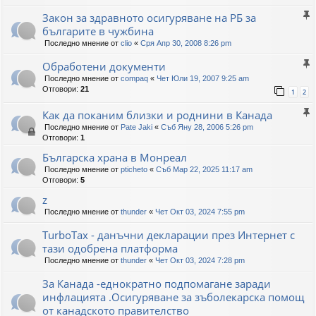
Закон за здравното осигуряване на РБ за
българите в чужбина
Последно мнение от
clio
«
Сря Апр 30, 2008 8:26 pm
Обработени документи
Последно мнение от
compaq
«
Чет Юли 19, 2007 9:25 am
Отговори:
21
1
2
Как да поканим близки и роднини в Канада
Последно мнение от
Pate Jaki
«
Съб Яну 28, 2006 5:26 pm
Отговори:
1
Българска храна в Монреал
Последно мнение от
pticheto
«
Съб Мар 22, 2025 11:17 am
Отговори:
5
z
Последно мнение от
thunder
«
Чет Окт 03, 2024 7:55 pm
TurboTax - данъчни декларации през Интернет с
тази одобрена платформа
Последно мнение от
thunder
«
Чет Окт 03, 2024 7:28 pm
За Канада -еднократно подпомагане заради
инфлацията .Осигуряване за зъболекарска помощ
от канадското правителство