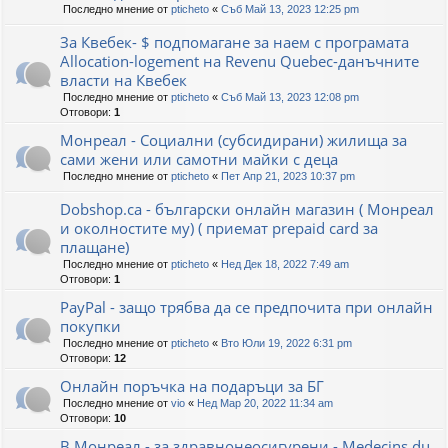
Последно мнение от
pticheto
«
Съб Май 13, 2023 12:25 pm
За Квебек- $ подпомагане за наем с програмата
Allocation-logement на Revenu Quebec-данъчните
власти на Квебек
Последно мнение от
pticheto
«
Съб Май 13, 2023 12:08 pm
Отговори:
1
Монреал - Социални (субсидирани) жилища за
сами жени или самотни майки с деца
Последно мнение от
pticheto
«
Пет Апр 21, 2023 10:37 pm
Dobshop.ca - български онлайн магазин ( Монреал
и околностите му) ( приемат prepaid card за
плащане)
Последно мнение от
pticheto
«
Нед Дек 18, 2022 7:49 am
Отговори:
1
PayPal - защо трябва да се предпочита при онлайн
покупки
Последно мнение от
pticheto
«
Вто Юли 19, 2022 6:31 pm
Отговори:
12
Онлайн поръчка на подаръци за БГ
Последно мнение от
vio
«
Нед Мар 20, 2022 11:34 am
Отговори:
10
В Монреал - за здравнонеосигурени - Medecins du