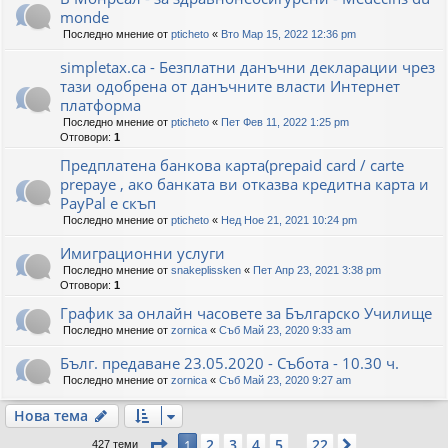
monde
Последно мнение от
pticheto
«
Вто Мар 15, 2022 12:36 pm
simpletax.ca - Безплатни данъчни декларации чрез
тази одобрена от данъчните власти Интернет
платформа
Последно мнение от
pticheto
«
Пет Фев 11, 2022 1:25 pm
Отговори:
1
Предплатена банкова карта(prepaid card / carte
prepaye , ако банката ви отказва кредитна карта и
PayPal е скъп
Последно мнение от
pticheto
«
Нед Ное 21, 2021 10:24 pm
Имиграционни услуги
Последно мнение от
snakeplissken
«
Пет Апр 23, 2021 3:38 pm
Отговори:
1
График за онлайн часовете за Българско Училище
Последно мнение от
zornica
«
Съб Май 23, 2020 9:33 am
Бълг. предаване 23.05.2020 - Събота - 10.30 ч.
Последно мнение от
zornica
«
Съб Май 23, 2020 9:27 am
Нова тема
Страница
1
от
22
2
3
4
5
22
1
Следваща
427 теми
…