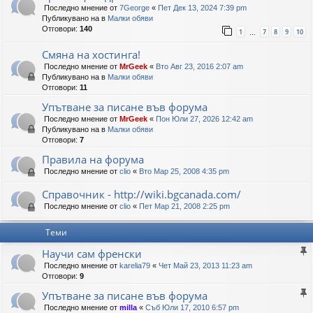
Последно мнение от
7George
«
Пет Дек 13, 2024 7:39 pm
Публикувано на в
Малки обяви
Отговори:
140
1
7
8
9
10
…
Смяна на хостинга!
Последно мнение от
MrGeek
«
Вто Авг 23, 2016 2:07 am
Публикувано на в
Малки обяви
Отговори:
11
Упътване за писане във форума
Последно мнение от
MrGeek
«
Пон Юли 27, 2026 12:42 am
Публикувано на в
Малки обяви
Отговори:
7
Правила на форума
Последно мнение от
clio
«
Вто Мар 25, 2008 4:35 pm
Справочник - http://wiki.bgcanada.com/
Последно мнение от
clio
«
Пет Мар 21, 2008 2:25 pm
Теми
Научи сам френски
Последно мнение от
karelia79
«
Чет Май 23, 2013 11:23 am
Отговори:
9
Упътване за писане във форума
Последно мнение от
milla
«
Съб Юли 17, 2010 6:57 pm