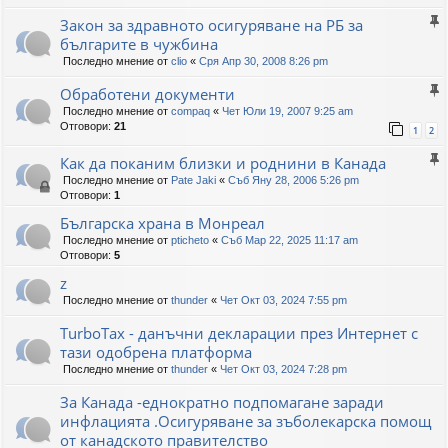
Закон за здравното осигуряване на РБ за
българите в чужбина
Последно мнение от
clio
«
Сря Апр 30, 2008 8:26 pm
Обработени документи
Последно мнение от
compaq
«
Чет Юли 19, 2007 9:25 am
Отговори:
21
1
2
Как да поканим близки и роднини в Канада
Последно мнение от
Pate Jaki
«
Съб Яну 28, 2006 5:26 pm
Отговори:
1
Българска храна в Монреал
Последно мнение от
pticheto
«
Съб Мар 22, 2025 11:17 am
Отговори:
5
z
Последно мнение от
thunder
«
Чет Окт 03, 2024 7:55 pm
TurboTax - данъчни декларации през Интернет с
тази одобрена платформа
Последно мнение от
thunder
«
Чет Окт 03, 2024 7:28 pm
За Канада -еднократно подпомагане заради
инфлацията .Осигуряване за зъболекарска помощ
от канадското правителство