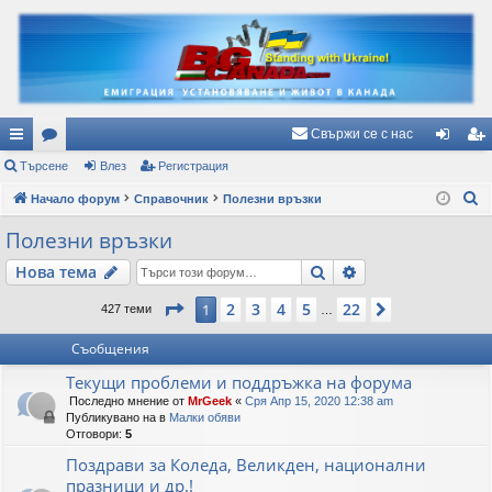
Свържи се с нас
ъ
Търсене
ор
Влез
Регистрация
ле
ег
Т
рз
Начало форум
ум
Справочник
Полезни връзки
з
ис
ъ
и
и
тр
Полезни връзки
р
вр
ац
Търсене
Разширено търс
Нова тема
с
е
ъз
ия
Страница
1
от
22
2
3
4
5
22
1
Следваща
427 теми
…
н
ки
е
Съобщения
Текущи проблеми и поддръжка на форума
Последно мнение от
MrGeek
«
Сря Апр 15, 2020 12:38 am
Публикувано на в
Малки обяви
Отговори:
5
Поздрави за Коледа, Великден, национални
празници и др.!