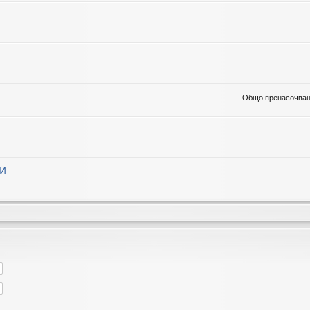
Общо пренасочван
ци