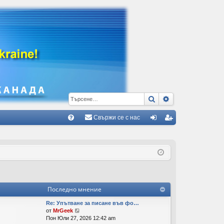
Търсене
Разширено тъ
Свържи се с нас
Б
В
ле
ег
ъ
з
ис
пр
тр
ос
ац
Последно мнение
и/
ия
Re: Упътване за писане във фо…
О
П
от
MrGeek
р
Пон Юли 27, 2026 12:42 am
тг