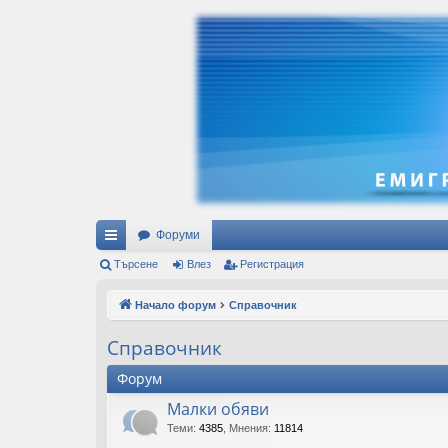
Форуми
ъ
Търсене
Влез
Регистрация
рз
Начало форум
Справочник
и
Справочник
вр
Форум
ъз
Малки обяви
ки
Теми
:
4385
,
Мнения
:
11814