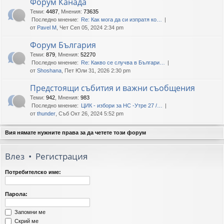
Форум Канада
Теми
:
4487
,
Мнения
:
73635
Последно мнение:
Re: Как мога да си изпратя ко…
от
Pavel M
, Чет Сеп 05, 2024 2:34 pm
Форум България
Теми
:
879
,
Мнения
:
52270
Последно мнение:
Re: Какво се случва в Българи…
от
Shoshana
, Пет Юли 31, 2026 2:30 pm
Предстоящи събития и важни съобщения
Теми
:
942
,
Мнения
:
983
Последно мнение:
ЦИК - избори за НС -Утре 27 /…
от
thunder
, Съб Окт 26, 2024 5:52 pm
Вия нямате нужните права за да четете този форум
Влез
•
Регистрация
Потребителско име:
Парола:
Запомни ме
Скрий ме