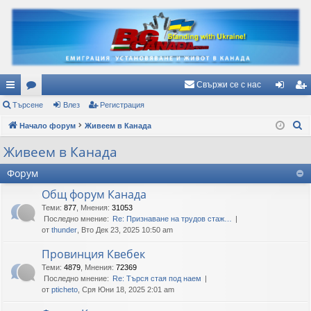
Свържи се с нас
ъ
Търсене
ор
Влез
Регистрация
ле
ег
Т
рз
Начало форум
ум
Живеем в Канада
з
ис
ъ
и
и
тр
Живеем в Канада
р
вр
ац
Форум
с
е
ъз
ия
Общ форум Канада
н
Теми
:
877
,
Мнения
:
31053
ки
е
Последно мнение:
Re: Признаване на трудов стаж…
от
thunder
, Вто Дек 23, 2025 10:50 am
Провинция Квебек
Теми
:
4879
,
Мнения
:
72369
Последно мнение:
Re: Търся стая под наем
от
pticheto
, Сря Юни 18, 2025 2:01 am