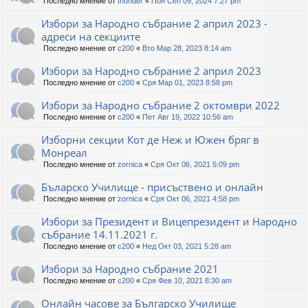
Последно мнение от
thunder
«
Пон Сеп 09, 2024 7:27 pm
Избори за Народно събрание 2 април 2023 -
адреси на секциите
Последно мнение от
c200
«
Вто Мар 28, 2023 8:14 am
Избори за Народно събрание 2 април 2023
Последно мнение от
c200
«
Сря Мар 01, 2023 8:58 pm
Избори за Народно събрание 2 октомври 2022
Последно мнение от
c200
«
Пет Авг 19, 2022 10:56 am
Изборни секции Кот де Неж и Южен бряг в
Монреал
Последно мнение от
zornica
«
Сря Окт 06, 2021 5:09 pm
Бъларско Училище - присъствено и онлайн
Последно мнение от
zornica
«
Сря Окт 06, 2021 4:58 pm
Избори за Президент и Вицепрезидент и Народно
събрание 14.11.2021 г.
Последно мнение от
c200
«
Нед Окт 03, 2021 5:28 am
Избори за Народно събрание 2021
Последно мнение от
c200
«
Сря Фев 10, 2021 8:30 am
Онлайн часове за Българско Училище