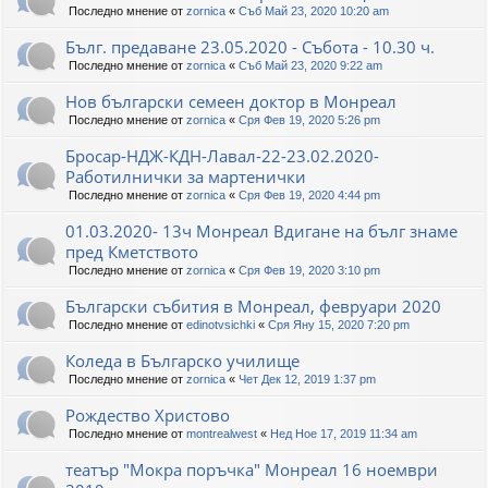
Последно мнение от
zornica
«
Съб Май 23, 2020 10:20 am
Бълг. предаване 23.05.2020 - Събота - 10.30 ч.
Последно мнение от
zornica
«
Съб Май 23, 2020 9:22 am
Нов български семеен доктор в Монреал
Последно мнение от
zornica
«
Сря Фев 19, 2020 5:26 pm
Бросар-НДЖ-КДН-Лавал-22-23.02.2020-
Работилнички за мартенички
Последно мнение от
zornica
«
Сря Фев 19, 2020 4:44 pm
01.03.2020- 13ч Монреал Вдигане на бълг знаме
пред Кметството
Последно мнение от
zornica
«
Сря Фев 19, 2020 3:10 pm
Български събития в Монреал, февруари 2020
Последно мнение от
edinotvsichki
«
Сря Яну 15, 2020 7:20 pm
Коледа в Българско училище
Последно мнение от
zornica
«
Чет Дек 12, 2019 1:37 pm
Рождество Христово
Последно мнение от
montrealwest
«
Нед Ное 17, 2019 11:34 am
театър "Мокра поръчка" Монреал 16 ноември