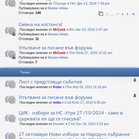
Последно мнение от
7George
«
Пет Дек 13, 2024 7:39 pm
Публикувано на в
Малки обяви
Отговори:
140
1
7
8
9
10
…
Смяна на хостинга!
Последно мнение от
MrGeek
«
Вто Авг 23, 2016 2:07 am
Публикувано на в
Малки обяви
Отговори:
11
Упътване за писане във форума
Последно мнение от
MrGeek
«
Пон Юли 27, 2026 12:42 am
Публикувано на в
Малки обяви
Отговори:
7
Теми
Лист с предстоящи събития
Последно мнение от
Koko
«
Пон Апр 04, 2011 11:16 pm
Упътване за писане във форума
Последно мнение от
milla
«
Съб Юли 17, 2010 6:55 pm
ЦИК - избори за НС -Утре 27 /10/2024 - само в
църквата ли ще се гласува?
Последно мнение от
thunder
«
Съб Окт 26, 2024 5:52 pm
27 октомври Нови избори за Народно събрание