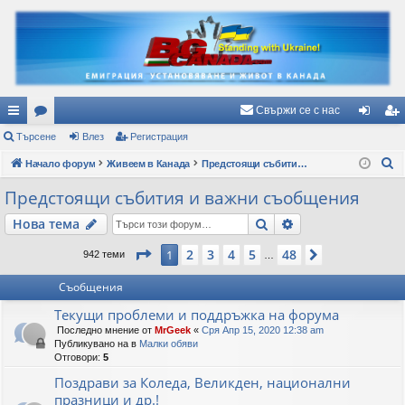
Свържи се с нас
ъ
Търсене
ор
Влез
Регистрация
ле
ег
Т
рз
Начало форум
ум
Живеем в Канада
Предстоящи събития и важни съобщения
з
ис
ъ
и
и
тр
Предстоящи събития и важни съобщения
р
вр
ац
Търсене
Разширено търс
Нова тема
с
е
ъз
ия
Страница
1
от
48
2
3
4
5
48
1
Следваща
942 теми
…
н
ки
е
Съобщения
Текущи проблеми и поддръжка на форума
Последно мнение от
MrGeek
«
Сря Апр 15, 2020 12:38 am
Публикувано на в
Малки обяви
Отговори:
5
Поздрави за Коледа, Великден, национални
празници и др.!