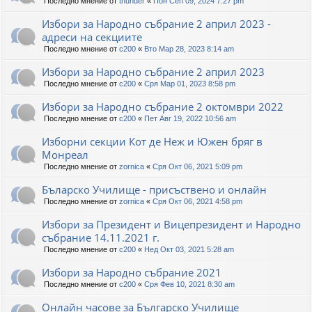
Последно мнение от
thunder
«
Пон Сеп 09, 2024 7:27 pm
Избори за Народно събрание 2 април 2023 -
адреси на секциите
Последно мнение от
c200
«
Вто Мар 28, 2023 8:14 am
Избори за Народно събрание 2 април 2023
Последно мнение от
c200
«
Сря Мар 01, 2023 8:58 pm
Избори за Народно събрание 2 октомври 2022
Последно мнение от
c200
«
Пет Авг 19, 2022 10:56 am
Изборни секции Кот де Неж и Южен бряг в
Монреал
Последно мнение от
zornica
«
Сря Окт 06, 2021 5:09 pm
Бъларско Училище - присъствено и онлайн
Последно мнение от
zornica
«
Сря Окт 06, 2021 4:58 pm
Избори за Президент и Вицепрезидент и Народно
събрание 14.11.2021 г.
Последно мнение от
c200
«
Нед Окт 03, 2021 5:28 am
Избори за Народно събрание 2021
Последно мнение от
c200
«
Сря Фев 10, 2021 8:30 am
Онлайн часове за Българско Училище