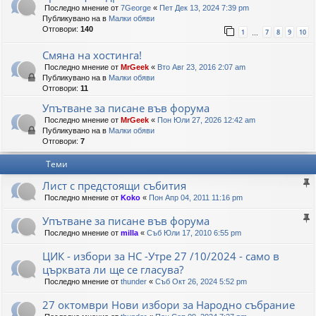
Последно мнение от
7George
«
Пет Дек 13, 2024 7:39 pm
Публикувано на в
Малки обяви
Отговори:
140
1
7
8
9
10
…
Смяна на хостинга!
Последно мнение от
MrGeek
«
Вто Авг 23, 2016 2:07 am
Публикувано на в
Малки обяви
Отговори:
11
Упътване за писане във форума
Последно мнение от
MrGeek
«
Пон Юли 27, 2026 12:42 am
Публикувано на в
Малки обяви
Отговори:
7
Теми
Лист с предстоящи събития
Последно мнение от
Koko
«
Пон Апр 04, 2011 11:16 pm
Упътване за писане във форума
Последно мнение от
milla
«
Съб Юли 17, 2010 6:55 pm
ЦИК - избори за НС -Утре 27 /10/2024 - само в
църквата ли ще се гласува?
Последно мнение от
thunder
«
Съб Окт 26, 2024 5:52 pm
27 октомври Нови избори за Народно събрание