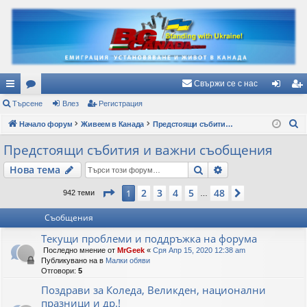
Свържи се с нас
ъ
Търсене
ор
Влез
Регистрация
ле
ег
Т
рз
Начало форум
ум
Живеем в Канада
Предстоящи събития и важни съобщения
з
ис
ъ
и
и
тр
Предстоящи събития и важни съобщения
р
вр
ац
Търсене
Разширено търс
Нова тема
с
е
ъз
ия
Страница
1
от
48
2
3
4
5
48
1
Следваща
942 теми
…
н
ки
е
Съобщения
Текущи проблеми и поддръжка на форума
Последно мнение от
MrGeek
«
Сря Апр 15, 2020 12:38 am
Публикувано на в
Малки обяви
Отговори:
5
Поздрави за Коледа, Великден, национални
празници и др.!