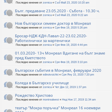
Последно мнение от
zornica
«
Съб Май 23, 2020 10:20 am
Бълг. предаване 23.05.2020 - Събота - 10.30 ч.
Последно мнение от
zornica
«
Съб Май 23, 2020 9:22 am
Нов български семеен доктор в Монреал
Последно мнение от
zornica
«
Сря Фев 19, 2020 5:26 pm
Бросар-НДЖ-КДН-Лавал-22-23.02.2020-
Работилнички за мартенички
Последно мнение от
zornica
«
Сря Фев 19, 2020 4:44 pm
01.03.2020- 13ч Монреал Вдигане на бълг знаме
пред Кметството
Последно мнение от
zornica
«
Сря Фев 19, 2020 3:10 pm
Български събития в Монреал, февруари 2020
Последно мнение от
edinotvsichki
«
Сря Яну 15, 2020 7:20 pm
Коледа в Българско училище
Последно мнение от
zornica
«
Чет Дек 12, 2019 1:37 pm
Рождество Христово
Последно мнение от
montrealwest
«
Нед Ное 17, 2019 11:34 am
театър "Мокра поръчка" Монреал 16 ноември