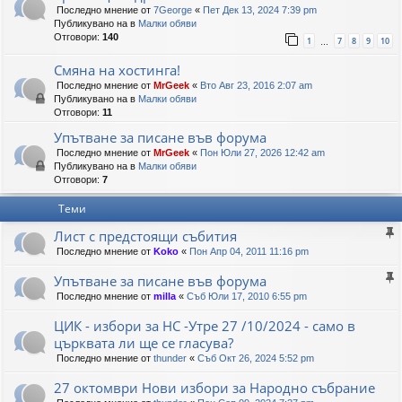
Последно мнение от
7George
«
Пет Дек 13, 2024 7:39 pm
Публикувано на в
Малки обяви
Отговори:
140
1
7
8
9
10
…
Смяна на хостинга!
Последно мнение от
MrGeek
«
Вто Авг 23, 2016 2:07 am
Публикувано на в
Малки обяви
Отговори:
11
Упътване за писане във форума
Последно мнение от
MrGeek
«
Пон Юли 27, 2026 12:42 am
Публикувано на в
Малки обяви
Отговори:
7
Теми
Лист с предстоящи събития
Последно мнение от
Koko
«
Пон Апр 04, 2011 11:16 pm
Упътване за писане във форума
Последно мнение от
milla
«
Съб Юли 17, 2010 6:55 pm
ЦИК - избори за НС -Утре 27 /10/2024 - само в
църквата ли ще се гласува?
Последно мнение от
thunder
«
Съб Окт 26, 2024 5:52 pm
27 октомври Нови избори за Народно събрание