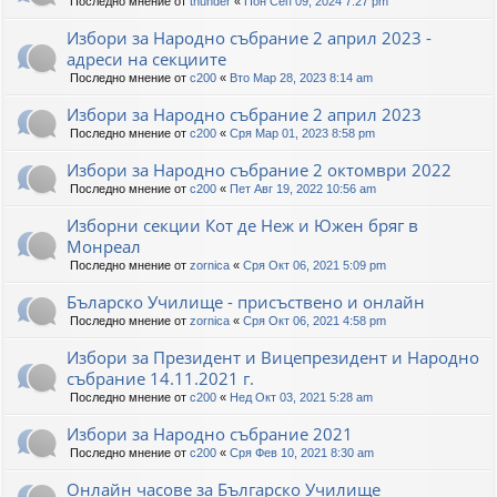
Последно мнение от
thunder
«
Пон Сеп 09, 2024 7:27 pm
Избори за Народно събрание 2 април 2023 -
адреси на секциите
Последно мнение от
c200
«
Вто Мар 28, 2023 8:14 am
Избори за Народно събрание 2 април 2023
Последно мнение от
c200
«
Сря Мар 01, 2023 8:58 pm
Избори за Народно събрание 2 октомври 2022
Последно мнение от
c200
«
Пет Авг 19, 2022 10:56 am
Изборни секции Кот де Неж и Южен бряг в
Монреал
Последно мнение от
zornica
«
Сря Окт 06, 2021 5:09 pm
Бъларско Училище - присъствено и онлайн
Последно мнение от
zornica
«
Сря Окт 06, 2021 4:58 pm
Избори за Президент и Вицепрезидент и Народно
събрание 14.11.2021 г.
Последно мнение от
c200
«
Нед Окт 03, 2021 5:28 am
Избори за Народно събрание 2021
Последно мнение от
c200
«
Сря Фев 10, 2021 8:30 am
Онлайн часове за Българско Училище