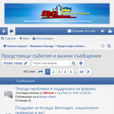
Свържи се с нас
ъ
Търсене
ор
Влез
Регистрация
ле
ег
Т
рз
Начало форум
ум
Живеем в Канада
Предстоящи събития и важни съобщения
з
ис
ъ
и
и
тр
Предстоящи събития и важни съобщения
р
вр
ац
Търсене
Разширено търс
Нова тема
с
е
ъз
ия
Страница
1
от
48
2
3
4
5
48
1
Следваща
942 теми
…
н
ки
е
Съобщения
Текущи проблеми и поддръжка на форума
Последно мнение от
MrGeek
«
Сря Апр 15, 2020 12:38 am
Публикувано на в
Малки обяви
Отговори:
5
Поздрави за Коледа, Великден, национални
празници и др.!