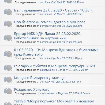
Последно мнение от
zornica
«
Съб Май 23, 2020 10:20 am
Бълг. предаване 23.05.2020 - Събота - 10.30 ч.
Последно мнение от
zornica
«
Съб Май 23, 2020 9:22 am
Нов български семеен доктор в Монреал
Последно мнение от
zornica
«
Сря Фев 19, 2020 5:26 pm
Бросар-НДЖ-КДН-Лавал-22-23.02.2020-
Работилнички за мартенички
Последно мнение от
zornica
«
Сря Фев 19, 2020 4:44 pm
01.03.2020- 13ч Монреал Вдигане на бълг знаме
пред Кметството
Последно мнение от
zornica
«
Сря Фев 19, 2020 3:10 pm
Български събития в Монреал, февруари 2020
Последно мнение от
edinotvsichki
«
Сря Яну 15, 2020 7:20 pm
Коледа в Българско училище
Последно мнение от
zornica
«
Чет Дек 12, 2019 1:37 pm
Рождество Христово
Последно мнение от
montrealwest
«
Нед Ное 17, 2019 11:34 am
театър "Мокра поръчка" Монреал 16 ноември