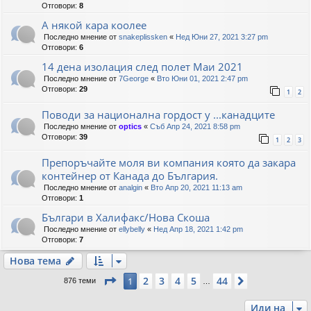
Отговори:
8
А някой кара коолее
Последно мнение от
snakeplissken
«
Нед Юни 27, 2021 3:27 pm
Отговори:
6
14 дена изолация след полет Маи 2021
Последно мнение от
7George
«
Вто Юни 01, 2021 2:47 pm
Отговори:
29
1
2
Поводи за национална гордост у ...канадците
Последно мнение от
optics
«
Съб Апр 24, 2021 8:58 pm
Отговори:
39
1
2
3
Препоръчайте моля ви компания която да закара
контейнер от Канада до България.
Последно мнение от
analgin
«
Вто Апр 20, 2021 11:13 am
Отговори:
1
Българи в Халифакс/Нова Скоша
Последно мнение от
ellybelly
«
Нед Апр 18, 2021 1:42 pm
Отговори:
7
Нова тема
Страница
1
от
44
2
3
4
5
44
1
Следваща
876 теми
…
Иди на