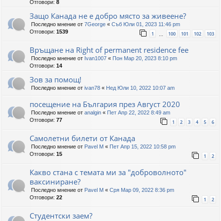
Отговори:
8
Защо Канада не е добро място за живеене?
Последно мнение от
7George
«
Съб Юли 01, 2023 11:46 pm
Отговори:
1539
1
100
101
102
103
…
Връщане на Right of permanent residence fee
Последно мнение от
Ivan1007
«
Пон Мар 20, 2023 8:10 pm
Отговори:
14
Зов за помощ!
Последно мнение от
ivan78
«
Нед Юли 10, 2022 10:07 am
посещение на България през Август 2020
Последно мнение от
analgin
«
Пет Апр 22, 2022 8:49 am
Отговори:
77
1
2
3
4
5
6
Самолетни билети от Канада
Последно мнение от
Pavel M
«
Пет Апр 15, 2022 10:58 pm
Отговори:
15
1
2
Какво стана с темата ми за "доброволното"
ваксиниране?
Последно мнение от
Pavel M
«
Сря Мар 09, 2022 8:36 pm
Отговори:
22
1
2
Студентски заем?