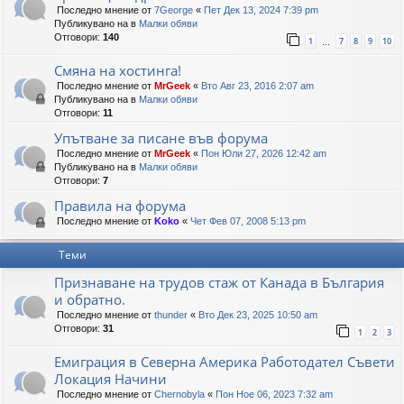
Последно мнение от
7George
«
Пет Дек 13, 2024 7:39 pm
Публикувано на в
Малки обяви
Отговори:
140
1
7
8
9
10
…
Смяна на хостинга!
Последно мнение от
MrGeek
«
Вто Авг 23, 2016 2:07 am
Публикувано на в
Малки обяви
Отговори:
11
Упътване за писане във форума
Последно мнение от
MrGeek
«
Пон Юли 27, 2026 12:42 am
Публикувано на в
Малки обяви
Отговори:
7
Правила на форума
Последно мнение от
Koko
«
Чет Фев 07, 2008 5:13 pm
Теми
Признаване на трудов стаж от Канада в България
и обратно.
Последно мнение от
thunder
«
Вто Дек 23, 2025 10:50 am
Отговори:
31
1
2
3
Емиграция в Северна Америка Работодател Съвети
Локация Начини
Последно мнение от
Chernobyla
«
Пон Ное 06, 2023 7:32 am