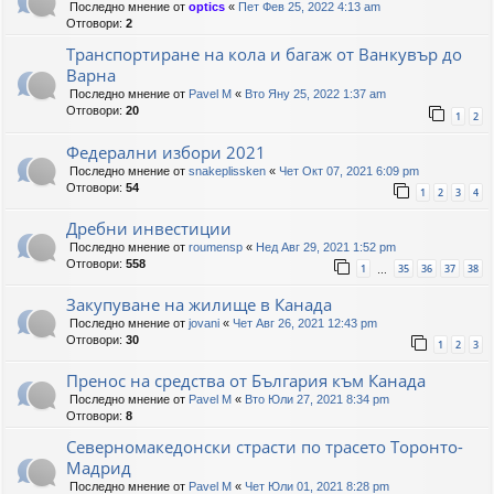
Последно мнение от
optics
«
Пет Фев 25, 2022 4:13 am
Отговори:
2
Транспортиране на кола и багаж от Ванкувър до
Варна
Последно мнение от
Pavel M
«
Вто Яну 25, 2022 1:37 am
Отговори:
20
1
2
Федерални избори 2021
Последно мнение от
snakeplissken
«
Чет Окт 07, 2021 6:09 pm
Отговори:
54
1
2
3
4
Дребни инвестиции
Последно мнение от
roumensp
«
Нед Авг 29, 2021 1:52 pm
Отговори:
558
1
35
36
37
38
…
Закупуване на жилище в Канада
Последно мнение от
jovani
«
Чет Авг 26, 2021 12:43 pm
Отговори:
30
1
2
3
Пренос на средства от България към Канада
Последно мнение от
Pavel M
«
Вто Юли 27, 2021 8:34 pm
Отговори:
8
Северномакедонски страсти по трасето Торонто-
Мадрид
Последно мнение от
Pavel M
«
Чет Юли 01, 2021 8:28 pm