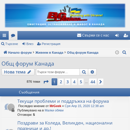
Свържи се с нас
ъ
Търсене
ор
Влез
Регистрация
ле
ег
Т
рз
Начало форум
ум
Живеем в Канада
Общ форум Канада
з
ис
ъ
и
и
тр
Общ форум Канада
р
вр
ац
Търсене
Разширено търс
Нова тема
с
е
ъз
ия
Страница
1
от
44
2
3
4
5
44
1
Следваща
876 теми
…
н
ки
е
Съобщения
Текущи проблеми и поддръжка на форума
Последно мнение от
MrGeek
«
Сря Апр 15, 2020 12:38 am
Публикувано на в
Малки обяви
Отговори:
5
Поздрави за Коледа, Великден, национални
празници и др.!