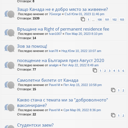
Отговори:
8
Защо Канада не е добро място за живеене?
Последно мнение от
7George
«
Съб Юли 01, 2023 11:46 pm
Отговори:
1539
1
100
101
102
103
…
Връщане на Right of permanent residence fee
Последно мнение от
Ivan1007
«
Пон Мар 20, 2023 8:10 pm
Отговори:
14
Зов за помощ!
Последно мнение от
ivan78
«
Нед Юли 10, 2022 10:07 am
посещение на България през Август 2020
Последно мнение от
analgin
«
Пет Апр 22, 2022 8:49 am
Отговори:
77
1
2
3
4
5
6
Самолетни билети от Канада
Последно мнение от
Pavel M
«
Пет Апр 15, 2022 10:58 pm
Отговори:
15
1
2
Какво стана с темата ми за "доброволното"
ваксиниране?
Последно мнение от
Pavel M
«
Сря Мар 09, 2022 8:36 pm
Отговори:
22
1
2
Студентски заем?