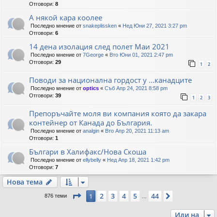
Отговори:
8
А някой кара коолее
Последно мнение от
snakeplissken
«
Нед Юни 27, 2021 3:27 pm
Отговори:
6
14 дена изолация след полет Маи 2021
Последно мнение от
7George
«
Вто Юни 01, 2021 2:47 pm
Отговори:
29
1
2
Поводи за национална гордост у ...канадците
Последно мнение от
optics
«
Съб Апр 24, 2021 8:58 pm
Отговори:
39
1
2
3
Препоръчайте моля ви компания която да закара
контейнер от Канада до България.
Последно мнение от
analgin
«
Вто Апр 20, 2021 11:13 am
Отговори:
1
Българи в Халифакс/Нова Скоша
Последно мнение от
ellybelly
«
Нед Апр 18, 2021 1:42 pm
Отговори:
7
Нова тема
Страница
1
от
44
2
3
4
5
44
1
Следваща
876 теми
…
Иди на