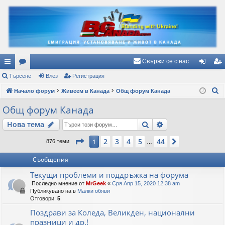
Свържи се с нас
ъ
Търсене
ор
Влез
Регистрация
ле
ег
Т
рз
Начало форум
ум
Живеем в Канада
Общ форум Канада
з
ис
ъ
и
и
тр
Общ форум Канада
р
вр
ац
Търсене
Разширено търс
Нова тема
с
е
ъз
ия
Страница
1
от
44
2
3
4
5
44
1
Следваща
876 теми
…
н
ки
е
Съобщения
Текущи проблеми и поддръжка на форума
Последно мнение от
MrGeek
«
Сря Апр 15, 2020 12:38 am
Публикувано на в
Малки обяви
Отговори:
5
Поздрави за Коледа, Великден, национални
празници и др.!