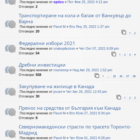
Последно мнение от
optics
«
Пет Фев 25, 2022 4:13 am
Отговори:
2
Транспортиране на кола и багаж от Ванкувър до
Варна
Последно мнение от
Pavel M
«
Вто Яну 25, 2022 1:37 am
Отговори:
20
1
2
Федерални избори 2021
Последно мнение от
snakeplissken
«
Чет Окт 07, 2021 6:09 pm
Отговори:
54
1
2
3
4
Дребни инвестиции
Последно мнение от
roumensp
«
Нед Авг 29, 2021 1:52 pm
Отговори:
558
1
35
36
37
38
…
Закупуване на жилище в Канада
Последно мнение от
jovani
«
Чет Авг 26, 2021 12:43 pm
Отговори:
30
1
2
3
Пренос на средства от България към Канада
Последно мнение от
Pavel M
«
Вто Юли 27, 2021 8:34 pm
Отговори:
8
Северномакедонски страсти по трасето Торонто-
Мадрид
Последно мнение от
Pavel M
«
Чет Юли 01, 2021 8:28 pm