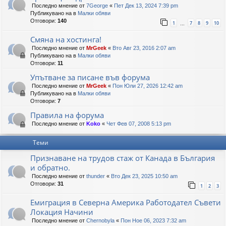
Последно мнение от
7George
«
Пет Дек 13, 2024 7:39 pm
Публикувано на в
Малки обяви
Отговори:
140
1
7
8
9
10
…
Смяна на хостинга!
Последно мнение от
MrGeek
«
Вто Авг 23, 2016 2:07 am
Публикувано на в
Малки обяви
Отговори:
11
Упътване за писане във форума
Последно мнение от
MrGeek
«
Пон Юли 27, 2026 12:42 am
Публикувано на в
Малки обяви
Отговори:
7
Правила на форума
Последно мнение от
Koko
«
Чет Фев 07, 2008 5:13 pm
Теми
Признаване на трудов стаж от Канада в България
и обратно.
Последно мнение от
thunder
«
Вто Дек 23, 2025 10:50 am
Отговори:
31
1
2
3
Емиграция в Северна Америка Работодател Съвети
Локация Начини
Последно мнение от
Chernobyla
«
Пон Ное 06, 2023 7:32 am