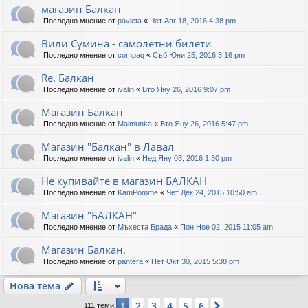
магазин Балкан
Последно мнение от
pavleta
«
Чет Авг 18, 2016 4:38 pm
Вили Сумина - самолетни билети
Последно мнение от
compaq
«
Съб Юни 25, 2016 3:16 pm
Re. Балкан
Последно мнение от
ivalin
«
Вто Яну 26, 2016 9:07 pm
Магазин Балкан
Последно мнение от
Maimunka
«
Вто Яну 26, 2016 5:47 pm
Магазин "Балкан" в Лавал
Последно мнение от
ivalin
«
Нед Яну 03, 2016 1:30 pm
Не купивайте в магазин БАЛКАН
Последно мнение от
KamPomme
«
Чет Дек 24, 2015 10:50 am
Магазин "БАЛКАН"
Последно мнение от
Мъхеста Брада
«
Пон Ное 02, 2015 11:05 am
Магазин Балкан.
Последно мнение от
pantera
«
Пет Окт 30, 2015 5:38 pm
Нова тема
2
3
4
5
6
1
Следваща
111 теми