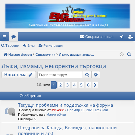
Свържи се с нас
ъ
Търсене
ор
Влез
Регистрация
ле
ег
Т
рз
Начало форум
ум
Справочник
Лъжи, измами, некоректни търговци
з
ис
ъ
и
и
тр
Лъжи, измами, некоректни търговци
р
вр
ац
Търсене
Разширено търс
Нова тема
с
е
ъз
ия
2
3
4
5
6
1
Следваща
111 теми
н
ки
е
Съобщения
Текущи проблеми и поддръжка на форума
Последно мнение от
MrGeek
«
Сря Апр 15, 2020 12:38 am
Публикувано на в
Малки обяви
Отговори:
5
Поздрави за Коледа, Великден, национални
празници и др.!