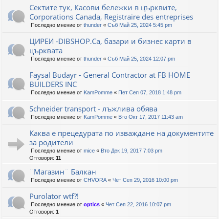
Сектите тук, Касови бележки в църквите,
Corporations Canada, Registraire des entreprises
Последно мнение от
thunder
«
Съб Май 25, 2024 5:45 pm
ЦИРЕИ -DIBSHOP.Ca, базари и бизнес карти в
църквата
Последно мнение от
thunder
«
Съб Май 25, 2024 12:07 pm
Faysal Budayr - General Contractor at FB HOME
BUILDERS INC
Последно мнение от
KamPomme
«
Пет Сеп 07, 2018 1:48 pm
Schneider transport - лъжлива обява
Последно мнение от
KamPomme
«
Вто Окт 17, 2017 11:43 am
Каква е прецедурата по изваждане на документите
за родители
Последно мнение от
mice
«
Вто Дек 19, 2017 7:03 pm
Отговори:
11
¨Магазин¨ Балкан
Последно мнение от
CHVORA
«
Чет Сеп 29, 2016 10:00 pm
Purolator wtf?!
Последно мнение от
optics
«
Чет Сеп 22, 2016 10:07 pm
Отговори:
1