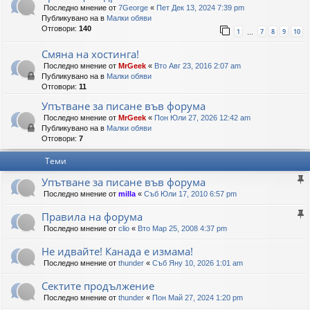
Последно мнение от
7George
«
Пет Дек 13, 2024 7:39 pm
Публикувано на в
Малки обяви
Отговори:
140
1
7
8
9
10
…
Смяна на хостинга!
Последно мнение от
MrGeek
«
Вто Авг 23, 2016 2:07 am
Публикувано на в
Малки обяви
Отговори:
11
Упътване за писане във форума
Последно мнение от
MrGeek
«
Пон Юли 27, 2026 12:42 am
Публикувано на в
Малки обяви
Отговори:
7
Теми
Упътване за писане във форума
Последно мнение от
milla
«
Съб Юли 17, 2010 6:57 pm
Правила на форума
Последно мнение от
clio
«
Вто Мар 25, 2008 4:37 pm
Не идвайте! Канада е измама!
Последно мнение от
thunder
«
Съб Яну 10, 2026 1:01 am
Сектите продължение
Последно мнение от
thunder
«
Пон Май 27, 2024 1:20 pm