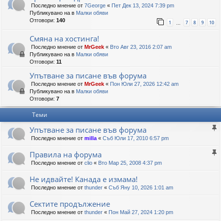
Последно мнение от
7George
«
Пет Дек 13, 2024 7:39 pm
Публикувано на в
Малки обяви
Отговори:
140
1
7
8
9
10
…
Смяна на хостинга!
Последно мнение от
MrGeek
«
Вто Авг 23, 2016 2:07 am
Публикувано на в
Малки обяви
Отговори:
11
Упътване за писане във форума
Последно мнение от
MrGeek
«
Пон Юли 27, 2026 12:42 am
Публикувано на в
Малки обяви
Отговори:
7
Теми
Упътване за писане във форума
Последно мнение от
milla
«
Съб Юли 17, 2010 6:57 pm
Правила на форума
Последно мнение от
clio
«
Вто Мар 25, 2008 4:37 pm
Не идвайте! Канада е измама!
Последно мнение от
thunder
«
Съб Яну 10, 2026 1:01 am
Сектите продължение
Последно мнение от
thunder
«
Пон Май 27, 2024 1:20 pm