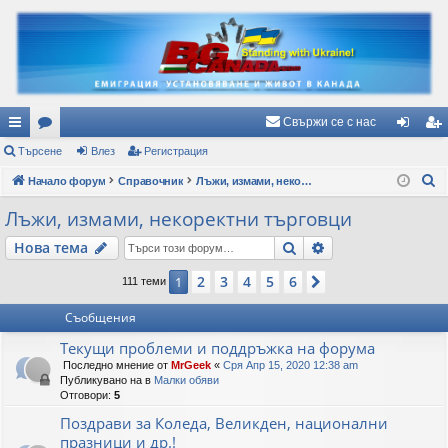
Свържи се с нас
ъ
Търсене
ор
Влез
Регистрация
ле
ег
Т
рз
Начало форум
ум
Справочник
Лъжи, измами, некоректни търговци
з
ис
ъ
и
и
тр
Лъжи, измами, некоректни търговци
р
вр
ац
Търсене
Разширено търс
Нова тема
с
е
ъз
ия
2
3
4
5
6
1
Следваща
111 теми
н
ки
е
Съобщения
Текущи проблеми и поддръжка на форума
Последно мнение от
MrGeek
«
Сря Апр 15, 2020 12:38 am
Публикувано на в
Малки обяви
Отговори:
5
Поздрави за Коледа, Великден, национални
празници и др.!