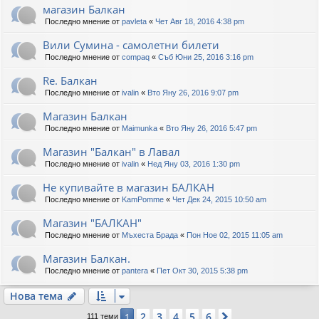
магазин Балкан
Последно мнение от
pavleta
«
Чет Авг 18, 2016 4:38 pm
Вили Сумина - самолетни билети
Последно мнение от
compaq
«
Съб Юни 25, 2016 3:16 pm
Re. Балкан
Последно мнение от
ivalin
«
Вто Яну 26, 2016 9:07 pm
Магазин Балкан
Последно мнение от
Maimunka
«
Вто Яну 26, 2016 5:47 pm
Магазин "Балкан" в Лавал
Последно мнение от
ivalin
«
Нед Яну 03, 2016 1:30 pm
Не купивайте в магазин БАЛКАН
Последно мнение от
KamPomme
«
Чет Дек 24, 2015 10:50 am
Магазин "БАЛКАН"
Последно мнение от
Мъхеста Брада
«
Пон Ное 02, 2015 11:05 am
Магазин Балкан.
Последно мнение от
pantera
«
Пет Окт 30, 2015 5:38 pm
Нова тема
2
3
4
5
6
1
Следваща
111 теми