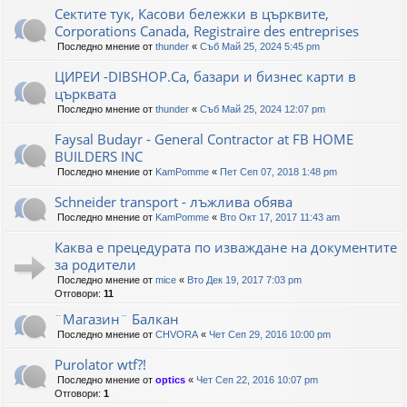
Сектите тук, Касови бележки в църквите,
Corporations Canada, Registraire des entreprises
Последно мнение от
thunder
«
Съб Май 25, 2024 5:45 pm
ЦИРЕИ -DIBSHOP.Ca, базари и бизнес карти в
църквата
Последно мнение от
thunder
«
Съб Май 25, 2024 12:07 pm
Faysal Budayr - General Contractor at FB HOME
BUILDERS INC
Последно мнение от
KamPomme
«
Пет Сеп 07, 2018 1:48 pm
Schneider transport - лъжлива обява
Последно мнение от
KamPomme
«
Вто Окт 17, 2017 11:43 am
Каква е прецедурата по изваждане на документите
за родители
Последно мнение от
mice
«
Вто Дек 19, 2017 7:03 pm
Отговори:
11
¨Магазин¨ Балкан
Последно мнение от
CHVORA
«
Чет Сеп 29, 2016 10:00 pm
Purolator wtf?!
Последно мнение от
optics
«
Чет Сеп 22, 2016 10:07 pm
Отговори:
1