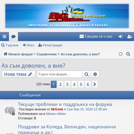
Свържи се с нас
ъ
Търсене
ор
Влез
Регистрация
ле
ег
Т
рз
Начало форум
ум
Справочник
Аз съм доволен, а вие?
з
ис
ъ
и
и
тр
Аз съм доволен, а вие?
р
вр
ац
Търсене
Разширено търс
Нова тема
с
е
ъз
ия
2
3
4
5
6
1
Следваща
120 теми
н
ки
е
Съобщения
Текущи проблеми и поддръжка на форума
Последно мнение от
MrGeek
«
Сря Апр 15, 2020 12:38 am
Публикувано на в
Малки обяви
Отговори:
5
Поздрави за Коледа, Великден, национални
празници и др.!