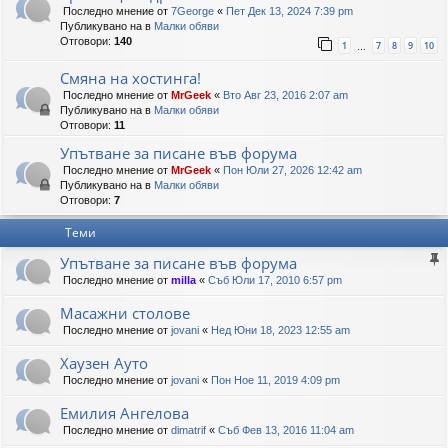
Последно мнение от
7George
«
Пет Дек 13, 2024 7:39 pm
Публикувано на в
Малки обяви
Отговори:
140
1
7
8
9
10
…
Смяна на хостинга!
Последно мнение от
MrGeek
«
Вто Авг 23, 2016 2:07 am
Публикувано на в
Малки обяви
Отговори:
11
Упътване за писане във форума
Последно мнение от
MrGeek
«
Пон Юли 27, 2026 12:42 am
Публикувано на в
Малки обяви
Отговори:
7
Теми
Упътване за писане във форума
Последно мнение от
milla
«
Съб Юли 17, 2010 6:57 pm
Масажни столове
Последно мнение от
jovani
«
Нед Юни 18, 2023 12:55 am
Хаузен Ауто
Последно мнение от
jovani
«
Пон Ное 11, 2019 4:09 pm
Емилия Ангелова
Последно мнение от
dimatrif
«
Съб Фев 13, 2016 11:04 am