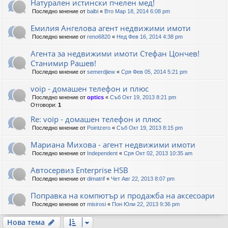
Натурален истински пчелен мед!
Последно мнение от
balbi
«
Вто Мар 18, 2014 6:08 pm
Емилия Ангелова агент недвижими имоти
Последно мнение от
reno6820
«
Нед Фев 16, 2014 4:38 pm
Агента за недвижими имоти Стефан Цончев!
Станимир Рашев!
Последно мнение от
semerdjiew
«
Сря Фев 05, 2014 5:21 pm
voip - домашен телефон и плюс
Последно мнение от
optics
«
Съб Окт 19, 2013 8:21 pm
Отговори:
1
Re: voip - домашен телефон и плюс
Последно мнение от
Pointzero
«
Съб Окт 19, 2013 8:15 pm
Мариана Михова - агент недвижими имоти
Последно мнение от
Independent
«
Сря Окт 02, 2013 10:35 am
Автосервиз Enterprise HSB
Последно мнение от
dimatrif
«
Чет Авг 22, 2013 8:07 pm
Поправка на компютър и продажба на аксесоари
Последно мнение от
misirosi
«
Пон Юли 22, 2013 9:36 pm
Нова тема