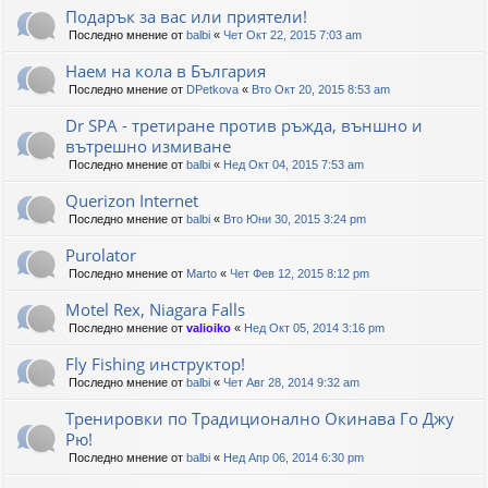
Подарък за вас или приятели!
Последно мнение от
balbi
«
Чет Окт 22, 2015 7:03 am
Наем на кола в България
Последно мнение от
DPetkova
«
Вто Окт 20, 2015 8:53 am
Dr SPA - третиране против ръжда, външно и
вътрешно измиване
Последно мнение от
balbi
«
Нед Окт 04, 2015 7:53 am
Querizon Internet
Последно мнение от
balbi
«
Вто Юни 30, 2015 3:24 pm
Purolator
Последно мнение от
Marto
«
Чет Фев 12, 2015 8:12 pm
Motel Rex, Niagara Falls
Последно мнение от
valioiko
«
Нед Окт 05, 2014 3:16 pm
Fly Fishing инструктор!
Последно мнение от
balbi
«
Чет Авг 28, 2014 9:32 am
Тренировки по Традиционално Окинава Го Джу
Рю!
Последно мнение от
balbi
«
Нед Апр 06, 2014 6:30 pm