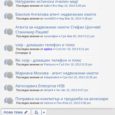
Натурален истински пчелен мед!
Последно мнение от
balbi
«
Вто Мар 18, 2014 6:08 pm
Емилия Ангелова агент недвижими имоти
Последно мнение от
reno6820
«
Нед Фев 16, 2014 4:38 pm
Агента за недвижими имоти Стефан Цончев!
Станимир Рашев!
Последно мнение от
semerdjiew
«
Сря Фев 05, 2014 5:21 pm
voip - домашен телефон и плюс
Последно мнение от
optics
«
Съб Окт 19, 2013 8:21 pm
Отговори:
1
Re: voip - домашен телефон и плюс
Последно мнение от
Pointzero
«
Съб Окт 19, 2013 8:15 pm
Мариана Михова - агент недвижими имоти
Последно мнение от
Independent
«
Сря Окт 02, 2013 10:35 am
Автосервиз Enterprise HSB
Последно мнение от
dimatrif
«
Чет Авг 22, 2013 8:07 pm
Поправка на компютър и продажба на аксесоари
Последно мнение от
misirosi
«
Пон Юли 22, 2013 9:36 pm
Нова тема