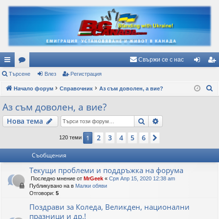
Свържи се с нас
ъ
Търсене
ор
Влез
Регистрация
ле
ег
Т
рз
Начало форум
ум
Справочник
Аз съм доволен, а вие?
з
ис
ъ
и
и
тр
Аз съм доволен, а вие?
р
вр
ац
Търсене
Разширено търс
Нова тема
с
е
ъз
ия
2
3
4
5
6
1
Следваща
120 теми
н
ки
е
Съобщения
Текущи проблеми и поддръжка на форума
Последно мнение от
MrGeek
«
Сря Апр 15, 2020 12:38 am
Публикувано на в
Малки обяви
Отговори:
5
Поздрави за Коледа, Великден, национални
празници и др.!