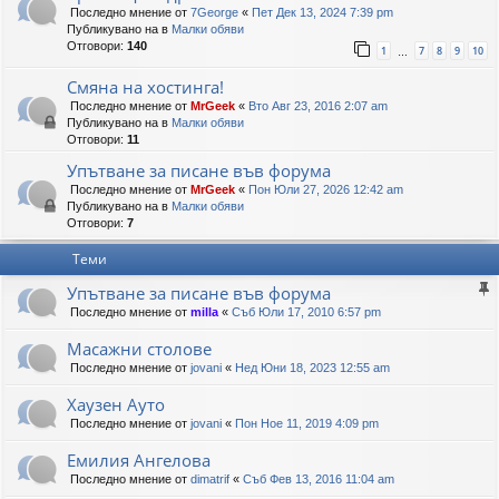
Последно мнение от
7George
«
Пет Дек 13, 2024 7:39 pm
Публикувано на в
Малки обяви
Отговори:
140
1
7
8
9
10
…
Смяна на хостинга!
Последно мнение от
MrGeek
«
Вто Авг 23, 2016 2:07 am
Публикувано на в
Малки обяви
Отговори:
11
Упътване за писане във форума
Последно мнение от
MrGeek
«
Пон Юли 27, 2026 12:42 am
Публикувано на в
Малки обяви
Отговори:
7
Теми
Упътване за писане във форума
Последно мнение от
milla
«
Съб Юли 17, 2010 6:57 pm
Масажни столове
Последно мнение от
jovani
«
Нед Юни 18, 2023 12:55 am
Хаузен Ауто
Последно мнение от
jovani
«
Пон Ное 11, 2019 4:09 pm
Емилия Ангелова
Последно мнение от
dimatrif
«
Съб Фев 13, 2016 11:04 am