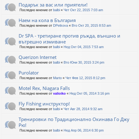
Подарък за вас или приятели!
Последно мнение от
balbi
«
Чет Окт 22, 2015 7:03 am
Наем на кола в България
Последно мнение от
DPetkova
«
Вто Окт 20, 2015 8:53 am
Dr SPA - третиране против ръжда, външно и
вътрешно измиване
Последно мнение от
balbi
«
Нед Окт 04, 2015 7:53 am
Querizon Internet
Последно мнение от
balbi
«
Вто Юни 30, 2015 3:24 pm
Purolator
Последно мнение от
Marto
«
Чет Фев 12, 2015 8:12 pm
Motel Rex, Niagara Falls
Последно мнение от
valioiko
«
Нед Окт 05, 2014 3:16 pm
Fly Fishing инструктор!
Последно мнение от
balbi
«
Чет Авг 28, 2014 9:32 am
Тренировки по Традиционално Окинава Го Джу
Рю!
Последно мнение от
balbi
«
Нед Апр 06, 2014 6:30 pm