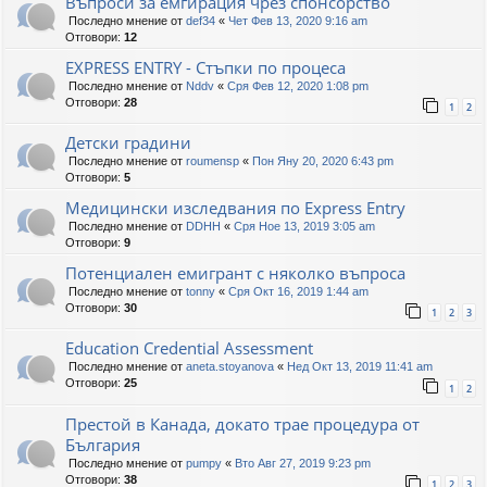
Въпроси за емгирация чрез спонсорство
Последно мнение от
def34
«
Чет Фев 13, 2020 9:16 am
Отговори:
12
EXPRESS ENTRY - Стъпки по процеса
Последно мнение от
Nddv
«
Сря Фев 12, 2020 1:08 pm
Отговори:
28
1
2
Детски градини
Последно мнение от
roumensp
«
Пон Яну 20, 2020 6:43 pm
Отговори:
5
Медицински изследвания по Express Entry
Последно мнение от
DDHH
«
Сря Ное 13, 2019 3:05 am
Отговори:
9
Потенциален емигрант с няколко въпроса
Последно мнение от
tonny
«
Сря Окт 16, 2019 1:44 am
Отговори:
30
1
2
3
Education Credential Assessment
Последно мнение от
aneta.stoyanova
«
Нед Окт 13, 2019 11:41 am
Отговори:
25
1
2
Престой в Канада, докато трае процедура от
България
Последно мнение от
pumpy
«
Вто Авг 27, 2019 9:23 pm
Отговори:
38
1
2
3