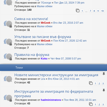
Последно мнение от
7George
«
Пет Дек 13, 2024 7:39 pm
Публикувано на в
Малки обяви
Отговори:
140
1
7
8
9
10
…
Смяна на хостинга!
Последно мнение от
MrGeek
«
Вто Авг 23, 2016 2:07 am
Публикувано на в
Малки обяви
Отговори:
11
Упътване за писане във форума
Последно мнение от
MrGeek
«
Пон Юли 27, 2026 12:42 am
Публикувано на в
Малки обяви
Отговори:
7
Правила на форума
Последно мнение от
Koko
«
Чет Фев 07, 2008 5:07 pm
Теми
Hовите министерски инструкции за имиграция
Последно мнение от
Lira
«
Вто Юни 18, 2013 4:01 am
Отговори:
42
1
2
3
Инструкциите за имиграция по федералната
програма
Последно мнение от
hadministratora
«
Пон Фев 28, 2011 10:31 am
Отговори:
43
1
2
3