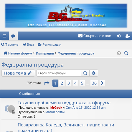
Свържи се с нас
ъ
Търсене
ор
Влез
Регистрация
ле
ег
Т
рз
Начало форум
ум
Имиграция
Федерална процедура
з
ис
ъ
и
и
тр
Федерална процедура
р
вр
ац
Търсене
Разширено търс
Нова тема
с
е
ъз
ия
Страница
1
от
36
2
3
4
5
36
1
Следваща
705 теми
…
н
ки
е
Съобщения
Текущи проблеми и поддръжка на форума
Последно мнение от
MrGeek
«
Сря Апр 15, 2020 12:38 am
Публикувано на в
Малки обяви
Отговори:
5
Поздрави за Коледа, Великден, национални
празници и др.!