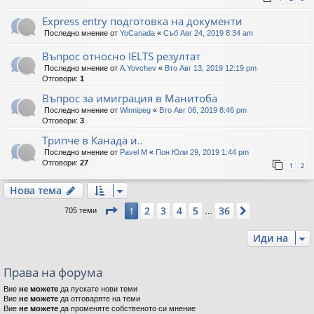
Express entry подготовка на документи
Последно мнение от
YoCanada
«
Съб Авг 24, 2019 8:34 am
Въпрос относно IELTS резултат
Последно мнение от
A.Yovchev
«
Вто Авг 13, 2019 12:19 pm
Отговори:
1
Въпрос за имиграция в Манитоба
Последно мнение от
Winnipeg
«
Вто Авг 06, 2019 8:46 pm
Отговори:
3
Трипче в Канада и..
Последно мнение от
Pavel M
«
Пон Юли 29, 2019 1:44 pm
Отговори:
27
1
2
Нова тема
Страница
1
от
36
2
3
4
5
36
1
Следваща
705 теми
…
Иди на
Права на форума
Вие
не можете
да пускате нови теми
Вие
не можете
да отговаряте на теми
Вие
не можете
да променяте собственото си мнение