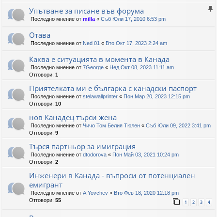
Упътване за писане във форума
Последно мнение от
milla
«
Съб Юли 17, 2010 6:53 pm
Отава
Последно мнение от
Ned 01
«
Вто Окт 17, 2023 2:24 am
Каква е ситуацията в момента в Канада
Последно мнение от
7George
«
Нед Окт 08, 2023 11:11 am
Отговори:
1
Приятелката ми е българка с канадски паспорт
Последно мнение от
stelawallprinter
«
Пон Мар 20, 2023 12:15 pm
Отговори:
10
нов Канадец търси жена
Последно мнение от
Чичо Том Белия Тюлен
«
Съб Юли 09, 2022 3:41 pm
Отговори:
9
Търся партньор за имиграция
Последно мнение от
dtodorova
«
Пон Май 03, 2021 10:24 pm
Отговори:
2
Инженери в Канада - въпроси от потенциален
емигрант
Последно мнение от
A.Yovchev
«
Вто Фев 18, 2020 12:18 pm
Отговори:
55
1
2
3
4