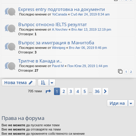
Express entry подготовка на документи
Последно мнение от
YoCanada
«
Съб Авг 24, 2019 8:34 am
Въпрос относно IELTS резултат
Последно мнение от
A.Yovchev
«
Вто Авг 13, 2019 12:19 pm
Отговори:
1
Въпрос за имиграция в Манитоба
Последно мнение от
Winnipeg
«
Вто Авг 06, 2019 8:46 pm
Отговори:
3
Трипче в Канада и..
Последно мнение от
Pavel M
«
Пон Юли 29, 2019 1:44 pm
Отговори:
27
1
2
Нова тема
Страница
1
от
36
2
3
4
5
36
1
Следваща
705 теми
…
Иди на
Права на форума
Вие
не можете
да пускате нови теми
Вие
не можете
да отговаряте на теми
Вие
не можете
да променяте собственото си мнение