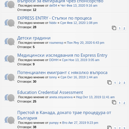
Въпроси за емгирация чрез спонсорство
Последно мнение от
def34
«
Чет Фев 13, 2020 9:16 am
Отговори:
12
EXPRESS ENTRY - Стъпки по процеса
Последно мнение от
Nddv
«
Сря Фев 12, 2020 1:08 pm
Отговори:
28
1
2
Детски градини
Последно мнение от
roumensp
«
Пон Яну 20, 2020 6:43 pm
Отговори:
5
Медицински изследвания по Express Entry
Последно мнение от
DDHH
«
Сря Ное 13, 2019 3:05 am
Отговори:
9
Потенциален емигрант с няколко въпроса
Последно мнение от
tonny
«
Сря Окт 16, 2019 1:44 am
Отговори:
30
1
2
3
Education Credential Assessment
Последно мнение от
aneta.stoyanova
«
Нед Окт 13, 2019 11:41 am
Отговори:
25
1
2
Престой в Канада, докато трае процедура от
България
Последно мнение от
pumpy
«
Вто Авг 27, 2019 9:23 pm
Отговори:
38
1
2
3