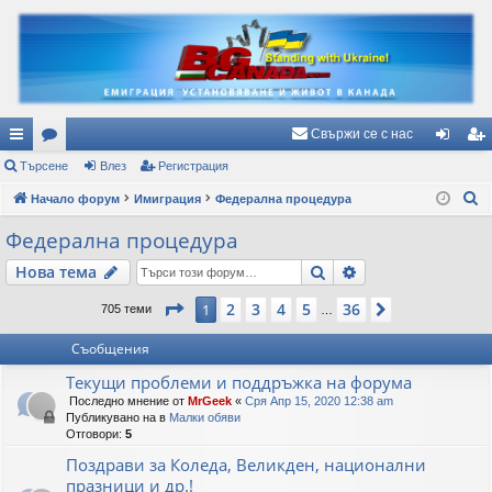
Свържи се с нас
ъ
Търсене
ор
Влез
Регистрация
ле
ег
Т
рз
Начало форум
ум
Имиграция
Федерална процедура
з
ис
ъ
и
и
тр
Федерална процедура
р
вр
ац
Търсене
Разширено търс
Нова тема
с
е
ъз
ия
Страница
1
от
36
2
3
4
5
36
1
Следваща
705 теми
…
н
ки
е
Съобщения
Текущи проблеми и поддръжка на форума
Последно мнение от
MrGeek
«
Сря Апр 15, 2020 12:38 am
Публикувано на в
Малки обяви
Отговори:
5
Поздрави за Коледа, Великден, национални
празници и др.!