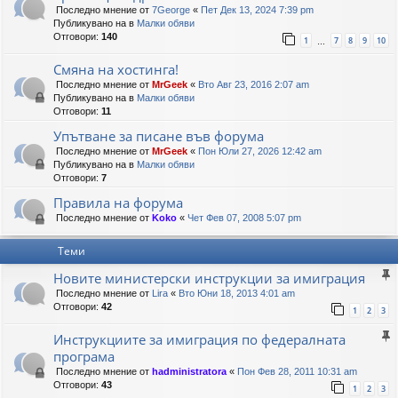
Последно мнение от
7George
«
Пет Дек 13, 2024 7:39 pm
Публикувано на в
Малки обяви
Отговори:
140
1
7
8
9
10
…
Смяна на хостинга!
Последно мнение от
MrGeek
«
Вто Авг 23, 2016 2:07 am
Публикувано на в
Малки обяви
Отговори:
11
Упътване за писане във форума
Последно мнение от
MrGeek
«
Пон Юли 27, 2026 12:42 am
Публикувано на в
Малки обяви
Отговори:
7
Правила на форума
Последно мнение от
Koko
«
Чет Фев 07, 2008 5:07 pm
Теми
Hовите министерски инструкции за имиграция
Последно мнение от
Lira
«
Вто Юни 18, 2013 4:01 am
Отговори:
42
1
2
3
Инструкциите за имиграция по федералната
програма
Последно мнение от
hadministratora
«
Пон Фев 28, 2011 10:31 am
Отговори:
43
1
2
3