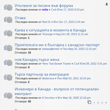
Упътване за писане във форума
Последно мнение от
milla
«
Съб Юли 17, 2010 6:53 pm
Отава
Последно мнение от
Ned 01
«
Вто Окт 17, 2023 2:24 am
Каква е ситуацията в момента в Канада
Последно мнение от
7George
«
Нед Окт 08, 2023 11:11 am
Отговори:
1
Приятелката ми е българка с канадски паспорт
Последно мнение от
stelawallprinter
«
Пон Мар 20, 2023 12:15 pm
Отговори:
10
нов Канадец търси жена
Последно мнение от
Чичо Том Белия Тюлен
«
Съб Юли 09, 2022 3:41 pm
Отговори:
9
Търся партньор за имиграция
Последно мнение от
dtodorova
«
Пон Май 03, 2021 10:24 pm
Отговори:
2
Инженери в Канада - въпроси от потенциален
емигрант
Последно мнение от
A.Yovchev
«
Вто Фев 18, 2020 12:18 pm
Отговори:
55
1
2
3
4