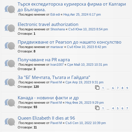
Търся експедиторска куриерска фирма от Калгари
до Българиа.
Последно мнение от
Edi edi
«
Нед Авг 25, 2024 6:17 pm
Electronic travel authorization
Последно мнение от
Shoshana
«
Съб Юни 10, 2023 8:54 pm
Отговори:
1
Придвижване от Pearson до нашето консулство
Последно мнение от
martavar
«
Съб Юни 10, 2023 8:42 pm
Отговори:
8
Получаване на PR карта
Последно мнение от
Ivan1007
«
Сря Май 10, 2023 10:31 pm
Отговори:
3
За "БГ Мечтата, Тъгата и Гайдата"
Последно мнение от
Pavel M
«
Сря Апр 19, 2023 9:31 pm
Отговори:
120
1
6
7
8
9
…
Канада - новини факти и др
Последно мнение от
Pavel M
«
Нед Фев 26, 2023 9:29 pm
Отговори:
93
1
4
5
6
7
…
Queen Elizabeth II dies at 96
Последно мнение от
Pavel M
«
Съб Сеп 10, 2022 10:39 pm
Отговори:
11