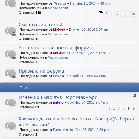
Последно мнение от
7George
«
Пет Дек 13, 2024 7:39 pm
Публикувано на в
Малки обяви
Отговори:
140
1
7
8
9
10
…
Смяна на хостинга!
Последно мнение от
MrGeek
«
Вто Авг 23, 2016 2:07 am
Публикувано на в
Малки обяви
Отговори:
11
Упътване за писане във форума
Последно мнение от
MrGeek
«
Пон Юли 27, 2026 12:42 am
Публикувано на в
Малки обяви
Отговори:
7
Правила на форума
Последно мнение от
Linko
«
Съб Май 14, 2005 4:41 am
Теми
Огнен кошмар във Форт Макмъри
Последно мнение от
miteto
«
Сря Яну 04, 2017 9:57 pm
Отговори:
89
1
2
3
4
5
6
Как мога да си изпратя колата от Калгари(Алберта)
до България?
Последно мнение от
Pavel M
«
Чет Сеп 05, 2024 2:34 pm
Отговори:
1