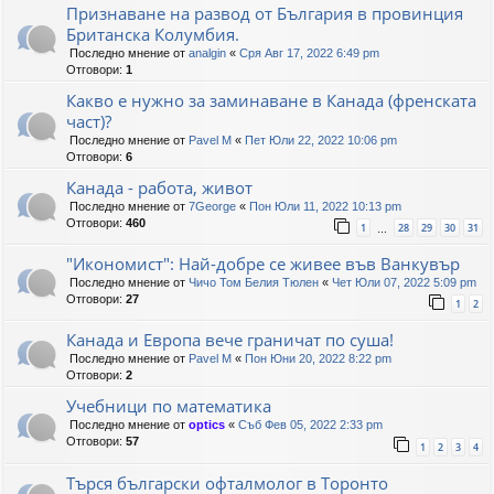
Признаване на развод от България в провинция
Британска Колумбия.
Последно мнение от
analgin
«
Сря Авг 17, 2022 6:49 pm
Отговори:
1
Какво е нужно за заминаване в Канада (френската
част)?
Последно мнение от
Pavel M
«
Пет Юли 22, 2022 10:06 pm
Отговори:
6
Канада - работа, живот
Последно мнение от
7George
«
Пон Юли 11, 2022 10:13 pm
Отговори:
460
1
28
29
30
31
…
"Икономист": Най-добре се живее във Ванкувър
Последно мнение от
Чичо Том Белия Тюлен
«
Чет Юли 07, 2022 5:09 pm
Отговори:
27
1
2
Канада и Европа вече граничат по суша!
Последно мнение от
Pavel M
«
Пон Юни 20, 2022 8:22 pm
Отговори:
2
Учебници по математика
Последно мнение от
optics
«
Съб Фев 05, 2022 2:33 pm
Отговори:
57
1
2
3
4
Търся български офталмолог в Торонто