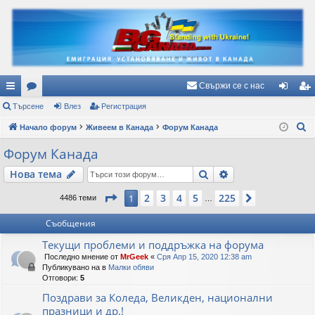
Свържи се с нас
ъ
Търсене
ор
Влез
Регистрация
ле
ег
Т
рз
Начало форум
ум
Живеем в Канада
Форум Канада
з
ис
ъ
и
и
тр
Форум Канада
р
вр
ац
Търсене
Разширено търс
Нова тема
с
е
ъз
ия
Страница
1
от
225
2
3
4
5
225
1
Следваща
4486 теми
…
н
ки
е
Съобщения
Текущи проблеми и поддръжка на форума
Последно мнение от
MrGeek
«
Сря Апр 15, 2020 12:38 am
Публикувано на в
Малки обяви
Отговори:
5
Поздрави за Коледа, Великден, национални
празници и др.!