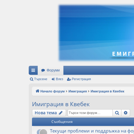
Форуми
ъ
Търсене
Влез
Регистрация
рз
Начало форум
Имиграция
Имиграция в Квебек
и
Имиграция в Квебек
вр
Търсе
Ра
Нова тема
ъз
Съобщения
ки
Текущи проблеми и поддръжка на фо