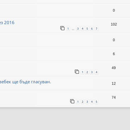
0
ез 2016
102
1
3
4
5
6
7
…
0
6
49
1
2
3
4
вебек ще бъде гласуван.
12
74
1
2
3
4
5