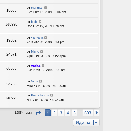
от
manman
19056
Пет Окт 18, 2019 10:06 am
от
balbi
165885
Вто Окт 15, 2019 1:28 pm
от
ya_yana
19062
Съб Авг 03, 2019 1:43 pm
от
Marto
24571
Сря Юли 31, 2019 1:20 pm
от
optics
68583
Пет Юли 12, 2019 1:06 am
от
5kov
34263
Нед Юни 16, 2019 9:10 am
от
Pierre.kiprov
140923
Вто Дек 18, 2018 9:33 am
Страница
1
от
603
2
3
4
5
603
1
Следваща
12054 теми
…
Иди на