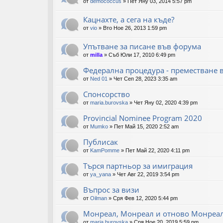
от
demococcus
»
Пет Яну 03, 2014 5:57 pm
Кацнахте, а сега на къде?
от
vio
»
Вто Ное 26, 2013 1:59 pm
Упътване за писане във форума
от
milla
»
Съб Юли 17, 2010 6:49 pm
Федерална процедура - преместване 
от
Ned 01
»
Чет Сеп 28, 2023 3:35 am
Спонсорство
от
maria.burovska
»
Чет Яну 02, 2020 4:39 pm
Provincial Nominee Program 2020
от
Mumko
»
Пет Май 15, 2020 2:52 am
Публисак
от
KamPomme
»
Пет Май 22, 2020 4:11 pm
Търся партньор за имиграция
от
ya_yana
»
Чет Авг 22, 2019 3:54 pm
Въпрос за визи
от
Oilman
»
Сря Фев 12, 2020 5:44 pm
Монреал, Монреал и отново Монреал.
от
maria.burovska
»
Сря Ное 20, 2019 5:59 pm