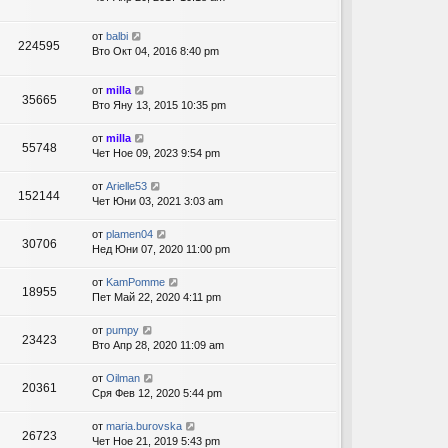
от
balbi
224595
Вто Окт 04, 2016 8:40 pm
от
milla
35665
Вто Яну 13, 2015 10:35 pm
от
milla
55748
Чет Ное 09, 2023 9:54 pm
от
Arielle53
152144
Чет Юни 03, 2021 3:03 am
от
plamen04
30706
Нед Юни 07, 2020 11:00 pm
от
KamPomme
18955
Пет Май 22, 2020 4:11 pm
от
pumpy
23423
Вто Апр 28, 2020 11:09 am
от
Oilman
20361
Сря Фев 12, 2020 5:44 pm
от
maria.burovska
26723
Чет Ное 21, 2019 5:43 pm