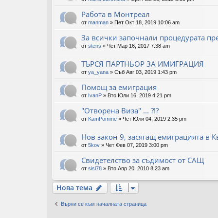
Работа в Монтреал
от
manman
»
Пет Окт 18, 2019 10:06 am
За всички започнали процедурата пр
от
stens
»
Чет Мар 16, 2017 7:38 am
ТЪРСЯ ПАРТНЬОР ЗА ИМИГРАЦИЯ
от
ya_yana
»
Съб Авг 03, 2019 1:43 pm
Помощ за емиграция
от
IvanP
»
Вто Юли 16, 2019 4:21 pm
"Отворена Виза" ... ?!?
от
KamPomme
»
Чет Юли 04, 2019 2:35 pm
Нов закон 9, засягащ емиграцията в К
от
5kov
»
Чет Фев 07, 2019 3:00 pm
Свидетелство за съдимост от САЩ
от
sisi78
»
Вто Апр 20, 2010 8:23 am
Нова тема
Върни се към началната страница