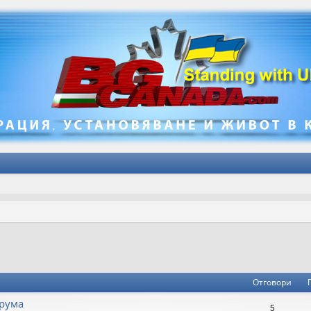
не
зширено търсене
Отговори
рума
5