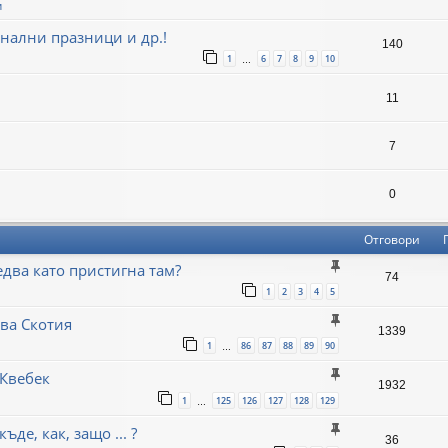
и
нални празници и др.!
140
1
6
7
8
9
10
…
11
7
0
Отговори
едва като пристигна там?
74
1
2
3
4
5
ва Скотия
1339
1
86
87
88
89
90
…
 Квебек
1932
1
125
126
127
128
129
…
де, как, защо ... ?
36