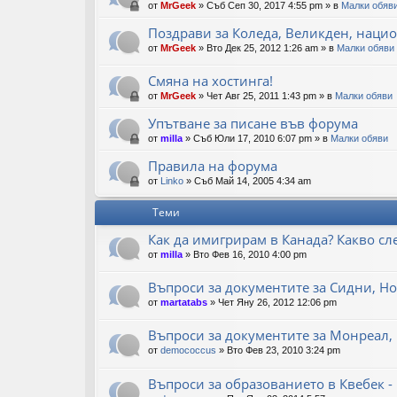
от
MrGeek
»
Съб Сеп 30, 2017 4:55 pm
» в
Малки обяв
Поздрави за Коледа, Великден, нацио
от
MrGeek
»
Вто Дек 25, 2012 1:26 am
» в
Малки обяви
Смяна на хостинга!
от
MrGeek
»
Чет Авг 25, 2011 1:43 pm
» в
Малки обяви
Упътване за писане във форума
от
milla
»
Съб Юли 17, 2010 6:07 pm
» в
Малки обяви
Правила на форума
от
Linko
»
Съб Май 14, 2005 4:34 am
Теми
Как да имигрирам в Канада? Какво сл
от
milla
»
Вто Фев 16, 2010 4:00 pm
Въпроси за документите за Сидни, Но
от
martatabs
»
Чет Яну 26, 2012 12:06 pm
Въпроси за документите за Монреал,
от
demococcus
»
Вто Фев 23, 2010 3:24 pm
Въпроси за образованието в Квебек - къ