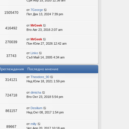
Сря Апр 15, 2020 12:38 am
ов
от
7George
1505470
Пет Дек 13, 2024 7:39 pm
ор
и
от
MrGeek
416492
Вто Авг 23, 2016 2:07 am
от
MrGeek
270039
Пон Юли 27, 2026 12:42 am
от
Linko
37743
Съб Май 14, 2005 4:34 am
Преглеждания
Последно мнение
от
Theodore_90
314121
Нед Юли 18, 2021 1:59 pm
от
dimicha
724718
Вто Окт 23, 2018 5:54 pm
от
Desilium
861157
Нед Окт 08, 2017 1:54 pm
от
milly
89667
Чет Апр 20, 2017 10:18 am