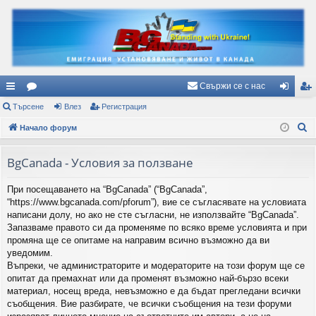
Свържи се с нас
ъ
Търсене
ор
Влез
Регистрация
ле
ег
Т
рз
Начало форум
ум
з
ис
ъ
и
и
тр
р
BgCanada - Условия за ползване
вр
ац
с
При посещаването на “BgCanada” (“BgCanada”,
е
ъз
ия
“https://www.bgcanada.com/pforum”), вие се съгласявате на условиата
н
ки
написани долу, но ако не сте съгласни, не използвайте “BgCanada”.
е
Запазваме правото си да променяме по всяко време условията и при
промяна ще се опитаме на направим всично възможно да ви
уведомим.
Въпреки, че администраторите и модераторите на този форум ще се
опитат да премахнат или да променят възможно най-бързо всеки
материал, носещ вреда, невъзможно е да бъдат прегледани всички
съобщения. Вие разбирате, че всички съобщения на тези форуми