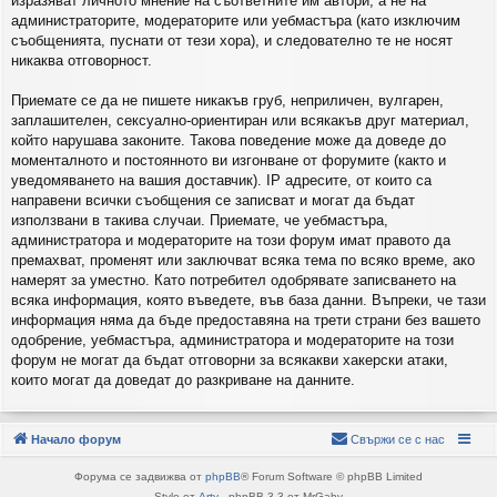
изразяват личното мнение на съответните им автори, а не на
администраторите, модераторите или уебмастъра (като изключим
съобщенията, пуснати от тези хора), и следователно те не носят
никаква отговорност.
Приемате се да не пишете никакъв груб, неприличен, вулгарен,
заплашителен, сексуално-ориентиран или всякакъв друг материал,
който нарушава законите. Такова поведение може да доведе до
моменталното и постоянното ви изгонване от форумите (както и
уведомяването на вашия доставчик). IP адресите, от които са
направени всички съобщения се записват и могат да бъдат
използвани в такива случаи. Приемате, че уебмастъра,
администратора и модераторите на този форум имат правото да
премахват, променят или заключват всяка тема по всяко време, ако
намерят за уместно. Като потребител одобрявате записването на
всяка информация, която въведете, във база данни. Въпреки, че тази
информация няма да бъде предоставяна на трети страни без вашето
одобрение, уебмастъра, администратора и модераторите на този
форум не могат да бъдат отговорни за всякакви хакерски атаки,
които могат да доведат до разкриване на данните.
Начало форум
Свържи се с нас
Форума се задвижва от
phpBB
® Forum Software © phpBB Limited
Style от
Arty
- phpBB 3.3 от MrGaby