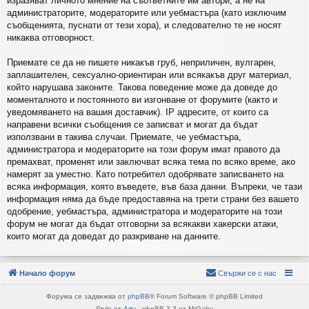
изразяват личното мнение на съответните им автори, а не на
администраторите, модераторите или уебмастъра (като изключим
съобщенията, пуснати от тези хора), и следователно те не носят
никаква отговорност.
Приемате се да не пишете никакъв груб, неприличен, вулгарен,
заплашителен, сексуално-ориентиран или всякакъв друг материал,
който нарушава законите. Такова поведение може да доведе до
моменталното и постоянното ви изгонване от форумите (както и
уведомяването на вашия доставчик). IP адресите, от които са
направени всички съобщения се записват и могат да бъдат
използвани в такива случаи. Приемате, че уебмастъра,
администратора и модераторите на този форум имат правото да
премахват, променят или заключват всяка тема по всяко време, ако
намерят за уместно. Като потребител одобрявате записването на
всяка информация, която въведете, във база данни. Въпреки, че тази
информация няма да бъде предоставяна на трети страни без вашето
одобрение, уебмастъра, администратора и модераторите на този
форум не могат да бъдат отговорни за всякакви хакерски атаки,
които могат да доведат до разкриване на данните.
Начало форум
Свържи се с нас
Форума се задвижва от
phpBB
® Forum Software © phpBB Limited
Style от
Arty
- phpBB 3.3 от MrGaby