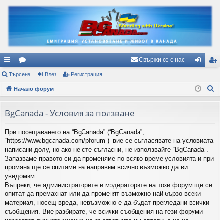
Свържи се с нас
ъ
Търсене
ор
Влез
Регистрация
ле
ег
Т
рз
Начало форум
ум
з
ис
ъ
и
и
тр
р
BgCanada - Условия за ползване
вр
ац
с
При посещаването на “BgCanada” (“BgCanada”,
е
ъз
ия
“https://www.bgcanada.com/pforum”), вие се съгласявате на условиата
н
ки
написани долу, но ако не сте съгласни, не използвайте “BgCanada”.
е
Запазваме правото си да променяме по всяко време условията и при
промяна ще се опитаме на направим всично възможно да ви
уведомим.
Въпреки, че администраторите и модераторите на този форум ще се
опитат да премахнат или да променят възможно най-бързо всеки
материал, носещ вреда, невъзможно е да бъдат прегледани всички
съобщения. Вие разбирате, че всички съобщения на тези форуми