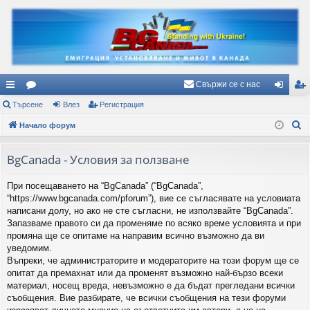
Свържи се с нас
ъ
Търсене
ор
Влез
Регистрация
ле
ег
Т
рз
Начало форум
ум
з
ис
ъ
и
и
тр
р
BgCanada - Условия за ползване
вр
ац
с
При посещаването на “BgCanada” (“BgCanada”,
е
ъз
ия
“https://www.bgcanada.com/pforum”), вие се съгласявате на условиата
н
ки
написани долу, но ако не сте съгласни, не използвайте “BgCanada”.
е
Запазваме правото си да променяме по всяко време условията и при
промяна ще се опитаме на направим всично възможно да ви
уведомим.
Въпреки, че администраторите и модераторите на този форум ще се
опитат да премахнат или да променят възможно най-бързо всеки
материал, носещ вреда, невъзможно е да бъдат прегледани всички
съобщения. Вие разбирате, че всички съобщения на тези форуми