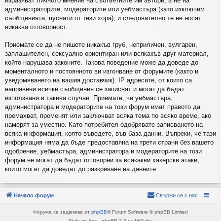
изразяват личното мнение на съответните им автори, а не на
администраторите, модераторите или уебмастъра (като изключим
съобщенията, пуснати от тези хора), и следователно те не носят
никаква отговорност.
Приемате се да не пишете никакъв груб, неприличен, вулгарен,
заплашителен, сексуално-ориентиран или всякакъв друг материал,
който нарушава законите. Такова поведение може да доведе до
моменталното и постоянното ви изгонване от форумите (както и
уведомяването на вашия доставчик). IP адресите, от които са
направени всички съобщения се записват и могат да бъдат
използвани в такива случаи. Приемате, че уебмастъра,
администратора и модераторите на този форум имат правото да
премахват, променят или заключват всяка тема по всяко време, ако
намерят за уместно. Като потребител одобрявате записването на
всяка информация, която въведете, във база данни. Въпреки, че тази
информация няма да бъде предоставяна на трети страни без вашето
одобрение, уебмастъра, администратора и модераторите на този
форум не могат да бъдат отговорни за всякакви хакерски атаки,
които могат да доведат до разкриване на данните.
Начало форум
Свържи се с нас
Форума се задвижва от
phpBB
® Forum Software © phpBB Limited
Style от
Arty
- phpBB 3.3 от MrGaby