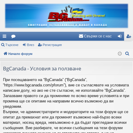
Свържи се с нас
ъ
Търсене
ор
Влез
Регистрация
ле
ег
Т
рз
Начало форум
ум
з
ис
ъ
и
и
тр
р
BgCanada - Условия за ползване
вр
ац
с
При посещаването на “BgCanada” (“BgCanada”,
е
ъз
ия
“https://www.bgcanada.com/pforum”), вие се съгласявате на условиата
н
ки
написани долу, но ако не сте съгласни, не използвайте “BgCanada”.
е
Запазваме правото си да променяме по всяко време условията и при
промяна ще се опитаме на направим всично възможно да ви
уведомим.
Въпреки, че администраторите и модераторите на този форум ще се
опитат да премахнат или да променят възможно най-бързо всеки
материал, носещ вреда, невъзможно е да бъдат прегледани всички
съобщения. Вие разбирате, че всички съобщения на тези форуми