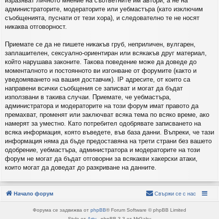
изразяват личното мнение на съответните им автори, а не на
администраторите, модераторите или уебмастъра (като изключим
съобщенията, пуснати от тези хора), и следователно те не носят
никаква отговорност.
Приемате се да не пишете никакъв груб, неприличен, вулгарен,
заплашителен, сексуално-ориентиран или всякакъв друг материал,
който нарушава законите. Такова поведение може да доведе до
моменталното и постоянното ви изгонване от форумите (както и
уведомяването на вашия доставчик). IP адресите, от които са
направени всички съобщения се записват и могат да бъдат
използвани в такива случаи. Приемате, че уебмастъра,
администратора и модераторите на този форум имат правото да
премахват, променят или заключват всяка тема по всяко време, ако
намерят за уместно. Като потребител одобрявате записването на
всяка информация, която въведете, във база данни. Въпреки, че тази
информация няма да бъде предоставяна на трети страни без вашето
одобрение, уебмастъра, администратора и модераторите на този
форум не могат да бъдат отговорни за всякакви хакерски атаки,
които могат да доведат до разкриване на данните.
Начало форум
Свържи се с нас
Форума се задвижва от
phpBB
® Forum Software © phpBB Limited
Style от
Arty
- phpBB 3.3 от MrGaby