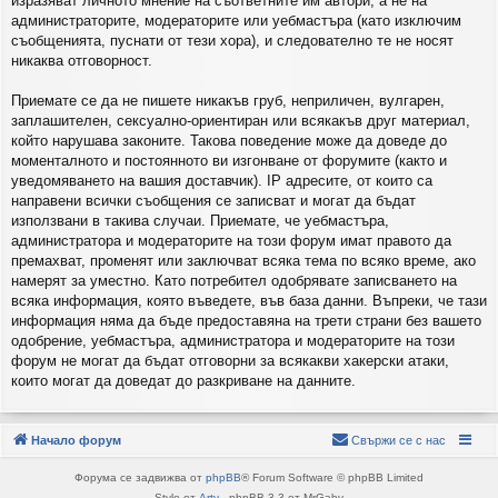
изразяват личното мнение на съответните им автори, а не на
администраторите, модераторите или уебмастъра (като изключим
съобщенията, пуснати от тези хора), и следователно те не носят
никаква отговорност.
Приемате се да не пишете никакъв груб, неприличен, вулгарен,
заплашителен, сексуално-ориентиран или всякакъв друг материал,
който нарушава законите. Такова поведение може да доведе до
моменталното и постоянното ви изгонване от форумите (както и
уведомяването на вашия доставчик). IP адресите, от които са
направени всички съобщения се записват и могат да бъдат
използвани в такива случаи. Приемате, че уебмастъра,
администратора и модераторите на този форум имат правото да
премахват, променят или заключват всяка тема по всяко време, ако
намерят за уместно. Като потребител одобрявате записването на
всяка информация, която въведете, във база данни. Въпреки, че тази
информация няма да бъде предоставяна на трети страни без вашето
одобрение, уебмастъра, администратора и модераторите на този
форум не могат да бъдат отговорни за всякакви хакерски атаки,
които могат да доведат до разкриване на данните.
Начало форум
Свържи се с нас
Форума се задвижва от
phpBB
® Forum Software © phpBB Limited
Style от
Arty
- phpBB 3.3 от MrGaby