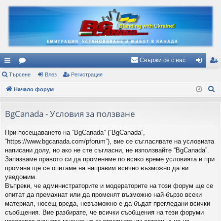
Свържи се с нас
ъ
Търсене
ор
Влез
Регистрация
ле
ег
Т
рз
Начало форум
ум
з
ис
ъ
и
и
тр
р
BgCanada - Условия за ползване
вр
ац
с
При посещаването на “BgCanada” (“BgCanada”,
е
ъз
ия
“https://www.bgcanada.com/pforum”), вие се съгласявате на условиата
н
ки
написани долу, но ако не сте съгласни, не използвайте “BgCanada”.
е
Запазваме правото си да променяме по всяко време условията и при
промяна ще се опитаме на направим всично възможно да ви
уведомим.
Въпреки, че администраторите и модераторите на този форум ще се
опитат да премахнат или да променят възможно най-бързо всеки
материал, носещ вреда, невъзможно е да бъдат прегледани всички
съобщения. Вие разбирате, че всички съобщения на тези форуми