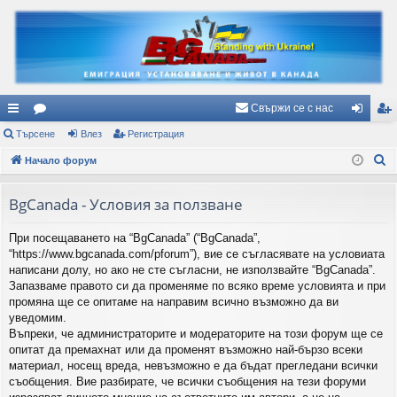
Свържи се с нас
ъ
Търсене
ор
Влез
Регистрация
ле
ег
Т
рз
Начало форум
ум
з
ис
ъ
и
и
тр
р
BgCanada - Условия за ползване
вр
ац
с
При посещаването на “BgCanada” (“BgCanada”,
е
ъз
ия
“https://www.bgcanada.com/pforum”), вие се съгласявате на условиата
н
ки
написани долу, но ако не сте съгласни, не използвайте “BgCanada”.
е
Запазваме правото си да променяме по всяко време условията и при
промяна ще се опитаме на направим всично възможно да ви
уведомим.
Въпреки, че администраторите и модераторите на този форум ще се
опитат да премахнат или да променят възможно най-бързо всеки
материал, носещ вреда, невъзможно е да бъдат прегледани всички
съобщения. Вие разбирате, че всички съобщения на тези форуми