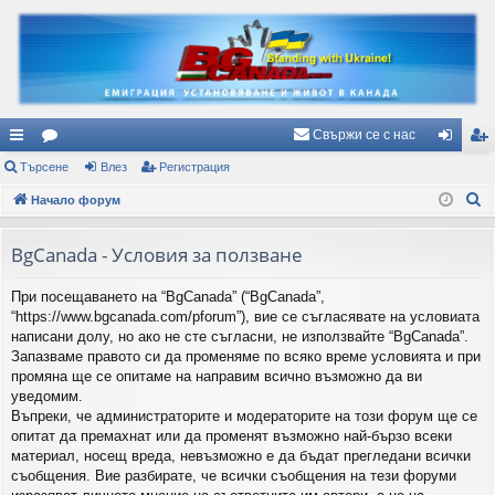
Свържи се с нас
ъ
Търсене
ор
Влез
Регистрация
ле
ег
Т
рз
Начало форум
ум
з
ис
ъ
и
и
тр
р
BgCanada - Условия за ползване
вр
ац
с
При посещаването на “BgCanada” (“BgCanada”,
е
ъз
ия
“https://www.bgcanada.com/pforum”), вие се съгласявате на условиата
н
ки
написани долу, но ако не сте съгласни, не използвайте “BgCanada”.
е
Запазваме правото си да променяме по всяко време условията и при
промяна ще се опитаме на направим всично възможно да ви
уведомим.
Въпреки, че администраторите и модераторите на този форум ще се
опитат да премахнат или да променят възможно най-бързо всеки
материал, носещ вреда, невъзможно е да бъдат прегледани всички
съобщения. Вие разбирате, че всички съобщения на тези форуми