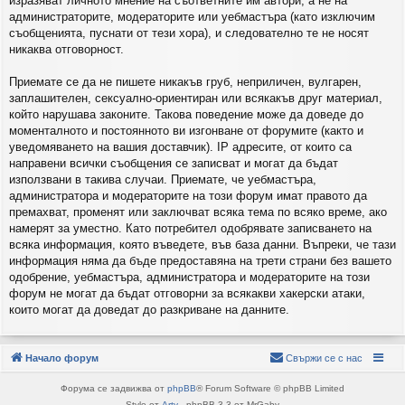
изразяват личното мнение на съответните им автори, а не на
администраторите, модераторите или уебмастъра (като изключим
съобщенията, пуснати от тези хора), и следователно те не носят
никаква отговорност.
Приемате се да не пишете никакъв груб, неприличен, вулгарен,
заплашителен, сексуално-ориентиран или всякакъв друг материал,
който нарушава законите. Такова поведение може да доведе до
моменталното и постоянното ви изгонване от форумите (както и
уведомяването на вашия доставчик). IP адресите, от които са
направени всички съобщения се записват и могат да бъдат
използвани в такива случаи. Приемате, че уебмастъра,
администратора и модераторите на този форум имат правото да
премахват, променят или заключват всяка тема по всяко време, ако
намерят за уместно. Като потребител одобрявате записването на
всяка информация, която въведете, във база данни. Въпреки, че тази
информация няма да бъде предоставяна на трети страни без вашето
одобрение, уебмастъра, администратора и модераторите на този
форум не могат да бъдат отговорни за всякакви хакерски атаки,
които могат да доведат до разкриване на данните.
Начало форум
Свържи се с нас
Форума се задвижва от
phpBB
® Forum Software © phpBB Limited
Style от
Arty
- phpBB 3.3 от MrGaby