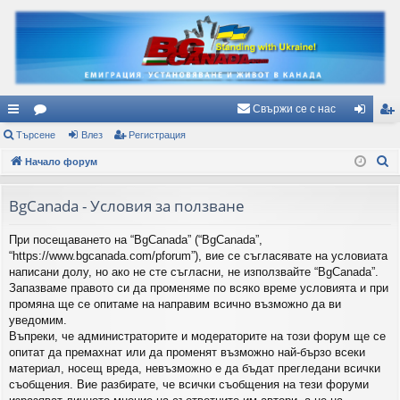
Свържи се с нас
ъ
Търсене
ор
Влез
Регистрация
ле
ег
Т
рз
Начало форум
ум
з
ис
ъ
и
и
тр
р
BgCanada - Условия за ползване
вр
ац
с
При посещаването на “BgCanada” (“BgCanada”,
е
ъз
ия
“https://www.bgcanada.com/pforum”), вие се съгласявате на условиата
н
ки
написани долу, но ако не сте съгласни, не използвайте “BgCanada”.
е
Запазваме правото си да променяме по всяко време условията и при
промяна ще се опитаме на направим всично възможно да ви
уведомим.
Въпреки, че администраторите и модераторите на този форум ще се
опитат да премахнат или да променят възможно най-бързо всеки
материал, носещ вреда, невъзможно е да бъдат прегледани всички
съобщения. Вие разбирате, че всички съобщения на тези форуми