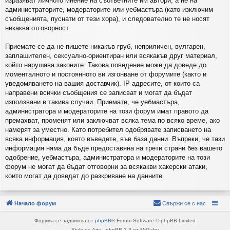
изразяват личното мнение на съответните им автори, а не на
администраторите, модераторите или уебмастъра (като изключим
съобщенията, пуснати от тези хора), и следователно те не носят
никаква отговорност.
Приемате се да не пишете никакъв груб, неприличен, вулгарен,
заплашителен, сексуално-ориентиран или всякакъв друг материал,
който нарушава законите. Такова поведение може да доведе до
моменталното и постоянното ви изгонване от форумите (както и
уведомяването на вашия доставчик). IP адресите, от които са
направени всички съобщения се записват и могат да бъдат
използвани в такива случаи. Приемате, че уебмастъра,
администратора и модераторите на този форум имат правото да
премахват, променят или заключват всяка тема по всяко време, ако
намерят за уместно. Като потребител одобрявате записването на
всяка информация, която въведете, във база данни. Въпреки, че тази
информация няма да бъде предоставяна на трети страни без вашето
одобрение, уебмастъра, администратора и модераторите на този
форум не могат да бъдат отговорни за всякакви хакерски атаки,
които могат да доведат до разкриване на данните.
Начало форум
Свържи се с нас
Форума се задвижва от
phpBB
® Forum Software © phpBB Limited
Style от
Arty
- phpBB 3.3 от MrGaby