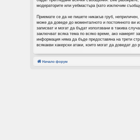
модераторите или уебмастъра (като изключим съобщен
Приемате се да не пишете никакъв груб, неприличен,
може да доведе до моменталното и постоянното ви из
записват и могат да бъдат използвани в такива случ
заключват всяка тема по всяко време, ако намерят з
информация няма да бъде предоставяна на трети стр
всякакви хакерски атаки, които могат да доведат до 
Начало форум