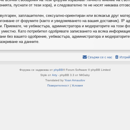
ията, пуснати от тези хора), и следователно те не носят никаква отгов
 вулгарен, заплашителен, сексуално-ориентиран или всякакъв друг мате
гонване от форумите (както и уведомяването на вашия доставчик). IP ад
аи. Приемате, че уебмастъра, администратора и модераторите на този ф
а уместно. Като потребител одобрявате записването на всяка информация,
ани без вашето одобрение, уебмастъра, администратора и модераторите 
разкриване на данните.
Свържи се с нас
Изтрий
Форума се задвижва от
phpBB
® Forum Software © phpBB Limited
Style от
Arty
- phpBB 3.3 от MrGaby
Translated by
Yoan Arnaudov
Поверителност
|
Условия