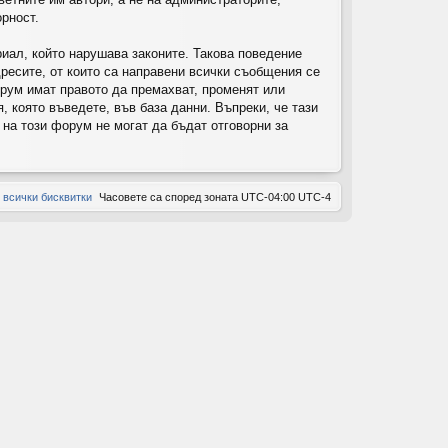
орност.
ов
риал, който нарушава законите. Такова поведение
ор
ресите, от които са направени всички съобщения се
и
орум имат правото да премахват, променят или
 която въведете, във база данни. Въпреки, че тази
на този форум не могат да бъдат отговорни за
 всички бисквитки
Часовете са според зоната UTC-04:00 UTC-4