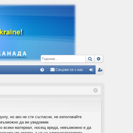
Търсене
Разширено тъ
Свържи се с нас
Б
В
ле
ег
ъ
з
ис
пр
тр
ос
ац
и/
ия
долу, но ако не сте съгласни, не използвайте
о възможно да ви уведомим.
О
зо всеки материал, носещ вреда, невъзможно е да
тг
етните им автори, а не на администраторите,