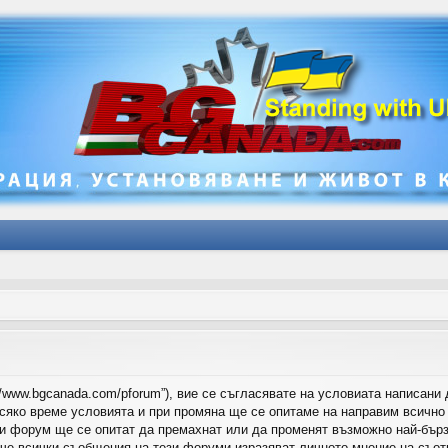
//www.bgcanada.com/pforum”), вие се съгласявате на условиата написани 
всяко време условията и при промяна ще се опитаме на направим всичн
зи форум ще се опитат да премахнат или да променят възможно най-бър
че всички съобщения на тези форуми изразяват личното мнение на съотв