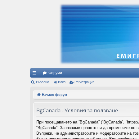
Форуми
ъ
Търсене
Влез
Регистрация
рз
Начало форум
и
BgCanada - Условия за ползване
вр
ъз
При посещаването на “BgCanada” (“BgCanada”, “https:
“BgCanada”. Запазваме правото си да променяме по 
ки
Въпреки, че администраторите и модераторите на то
бъдат прегледани всички съобщения. Вие разбирате, 