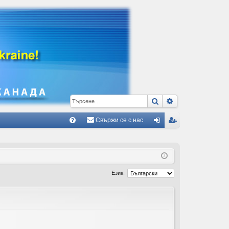
Търсене
Разширено тъ
Свържи се с нас
Б
В
ле
ег
ъ
з
ис
пр
тр
Език:
ос
ац
и/
ия
О
тг