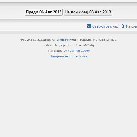
Свържи се с нас
Изтрий
Форума се задвижва от
phpBB
® Forum Software © phpBB Limited
Style от
Arty
- phpBB 3.3 от MrGaby
Translated by
Yoan Arnaudov
Поверителност
|
Условия