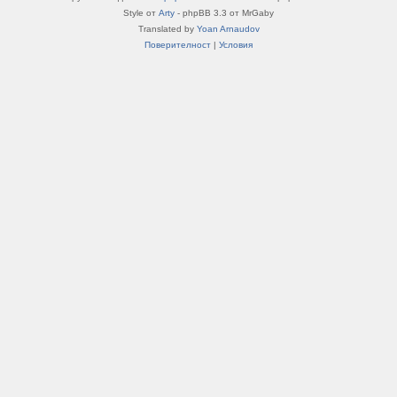
Style от
Arty
- phpBB 3.3 от MrGaby
Translated by
Yoan Arnaudov
Поверителност
|
Условия