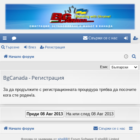
Свържи се с нас
ъ
Търсене
ор
Влез
Регистрация
ле
ег
Т
рз
Начало форум
ум
з
ис
ъ
и
и
тр
Език:
р
вр
ац
BgCanada - Регистрация
с
е
ъз
ия
За да продължите с регистрационната процедура трябва да посочите
н
ки
кога сте роден/а.
е
Начало форум
Свържи се с нас
Форума се задвижва от
phpBB
® Forum Software © phpBB Limited