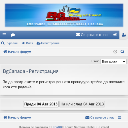
Свържи се с нас
ъ
Търсене
ор
Влез
Регистрация
ле
ег
Т
рз
Начало форум
ум
з
ис
ъ
и
и
тр
Език:
р
вр
ац
BgCanada - Регистрация
с
е
ъз
ия
За да продължите с регистрационната процедура трябва да посочите
н
ки
кога сте роден/а.
е
Начало форум
Свържи се с нас
Форума се задвижва от
phpBB
® Forum Software © phpBB Limited