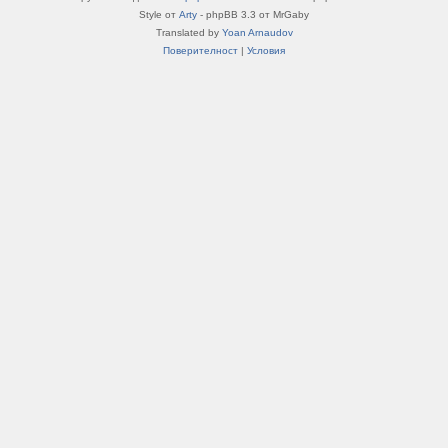
Style от
Arty
- phpBB 3.3 от MrGaby
Translated by
Yoan Arnaudov
Поверителност
|
Условия