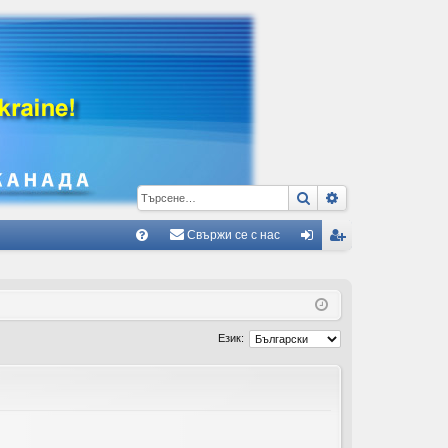
Търсене
Разширено тъ
Свържи се с нас
Б
В
ле
ег
ъ
з
ис
пр
тр
Език:
ос
ац
и/
ия
О
тг