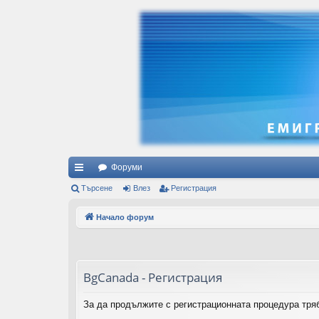
Форуми
ъ
Търсене
Влез
Регистрация
рз
Начало форум
и
вр
ъз
BgCanada - Регистрация
ки
За да продължите с регистрационната процедура тряб