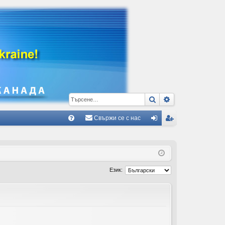
Търсене
Разширено тъ
Свържи се с нас
Б
В
ле
ег
ъ
з
ис
пр
тр
Език:
ос
ац
и/
ия
О
тг