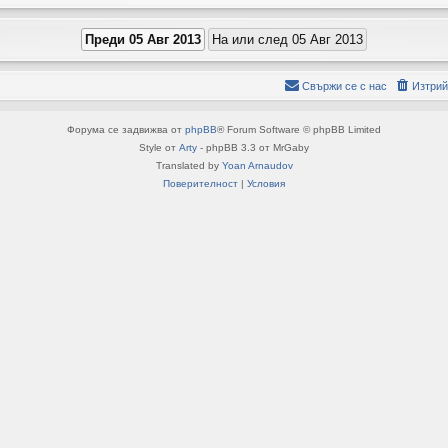
Свържи се с нас
Изтрий
Форума се задвижва от
phpBB
® Forum Software © phpBB Limited
Style от
Arty
- phpBB 3.3 от MrGaby
Translated by
Yoan Arnaudov
Поверителност
|
Условия